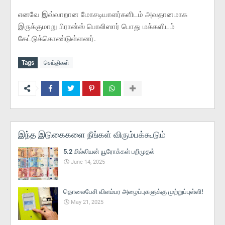
எனவே இவ்வாறான மோசடியாளர்களிடம் அவதானமாக
இருக்குமாறு பிரான்ஸ் பொலிஸார் பொது மக்களிடம்
கேட்டுக்கொண்டுள்ளனர்.
Tags
செய்திகள்
இந்த இடுகைகளை நீங்கள் விரும்பக்கூடும்
5.2 மில்லியன் யூரோக்கள் பறிமுதல்
June 14, 2025
தொலைபேசி விளம்பர அழைப்புகளுக்கு முற்றுப்புள்ளி!
May 21, 2025