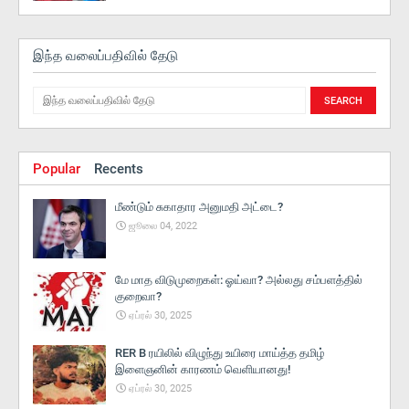
இந்த வலைப்பதிவில் தேடு
Popular
Recents
மீண்டும் சுகாதார அனுமதி அட்டை?
ஜூலை 04, 2022
மே மாத விடுமுறைகள்: ஓய்வா? அல்லது சம்பளத்தில்
குறைவா?
ஏப்ரல் 30, 2025
RER B ரயிலில் விழுந்து உயிரை மாய்த்த தமிழ்
இளைஞனின் காரணம் வெளியானது!
ஏப்ரல் 30, 2025