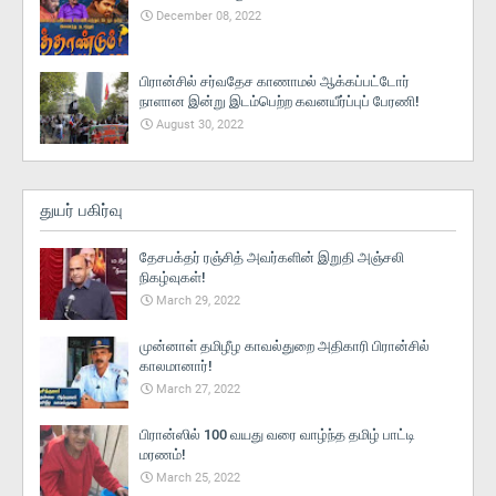
December 08, 2022
பிரான்சில் சர்வதேச காணாமல் ஆக்கப்பட்டோர்
நாளான இன்று இடம்பெற்ற கவனயீர்ப்புப் பேரணி!
August 30, 2022
துயர் பகிர்வு
தேசபக்தர் ரஞ்சித் அவர்களின் இறுதி அஞ்சலி
நிகழ்வுகள்!
March 29, 2022
முன்னாள் தமிழீழ காவல்துறை அதிகாரி பிரான்சில்
காலமானார்!
March 27, 2022
பிரான்ஸில் 100 வயது வரை வாழ்ந்த தமிழ் பாட்டி
மரணம்!
March 25, 2022