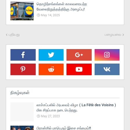
தொழிற்சங்கங்கள் காலவரையற்ற
வேலைநிறுத்தத்திற்கு அழைப்பு!
May 14, 2025
புதியது
பழையவை
நிகழ்வுகள்
லாச்சப்பலில் அயலவர் விழா ( La Fētè des Voisins )
மிக சிறப்பாக நடைபெற்றது.
May 27, 2023
பிரான்சில் மாபெரும் இசை சங்கமம்!!