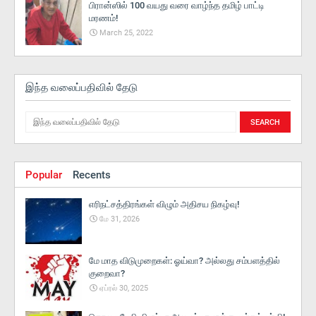
பிரான்ஸில் 100 வயது வரை வாழ்ந்த தமிழ் பாட்டி
மரணம்!
March 25, 2022
இந்த வலைப்பதிவில் தேடு
Popular
Recents
எரிநட்சத்திரங்கள் விழும் அதிசய நிகழ்வு!
மே 31, 2026
மே மாத விடுமுறைகள்: ஓய்வா? அல்லது சம்பளத்தில்
குறைவா?
ஏப்ரல் 30, 2025