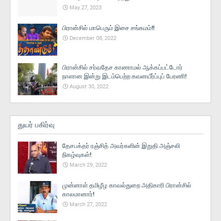
May 27, 2023
பிரான்சில் மாபெரும் இசை சங்கமம்!!
December 08, 2022
பிரான்சில் சர்வதேச காணாமல் ஆக்கப்பட்டோர்
நாளான இன்று இடம்பெற்ற கவனயீர்ப்புப் பேரணி!
August 30, 2022
துயர் பகிர்வு
தேசபக்தர் ரஞ்சித் அவர்களின் இறுதி அஞ்சலி
நிகழ்வுகள்!
March 29, 2022
முன்னாள் தமிழீழ காவல்துறை அதிகாரி பிரான்சில்
காலமானார்!
March 27, 2022