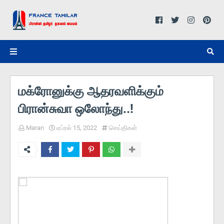
மக்ரோனுக்கு ஆதரவளிக்கும்
பிரான்சுவா ஒலோந்து..!
Maran
ஏப்ரல் 15, 2022
செய்திகள்