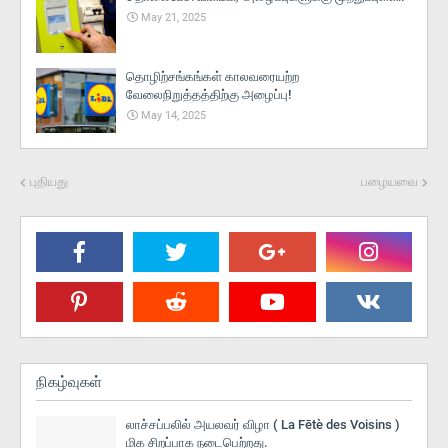
May 21, 2025
தொழிற்சங்கங்கள் காலவரையற்ற
வேலைநிறுத்தத்திற்கு அழைப்பு!
May 14, 2025
புதியது
பழையவை
நிகழ்வுகள்
லாச்சப்பலில் அயலவர் விழா ( La Fētè des Voisins )
மிக சிறப்பாக நடைபெற்றது.