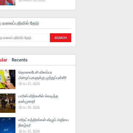
March 25, 2022
த வலைப்பதிவில் தேடு
ular
Recents
தொலைபேசி விளம்பர
அழைப்புகளுக்கு முற்றுப்புள்ளி!
மே 21, 2025
பாரிஸ் வீதிகளில் வெடித்த
வன்முறை!
மே 30, 2026
எரிநட்சத்திரங்கள் விழும் அதிசய
நிகழ்வு!
மே 31, 2026