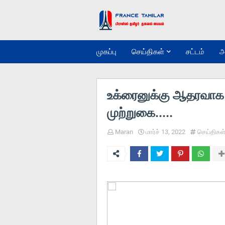
முகப்பு
செய்திகள்
சட்டம்
அ
உக்ரைனுக்கு ஆதரவாக 
முற்றுகை.....
Maran
மார்ச் 13, 2022
செய்திகள