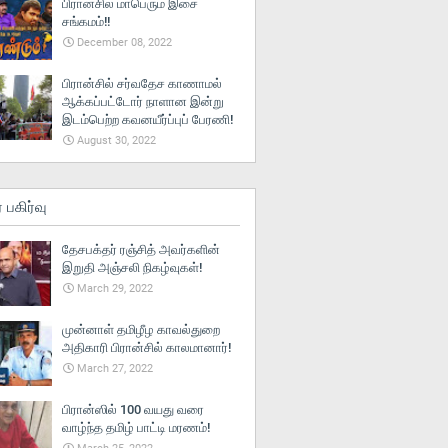
பிரான்சில் மாபெரும் இசை
சங்கமம்!!
December 08, 2022
பிரான்சில் சர்வதேச காணாமல்
ஆக்கப்பட்டோர் நாளான இன்று
இடம்பெற்ற கவனயீர்ப்புப் பேரணி!
August 30, 2022
் பகிர்வு
தேசபக்தர் ரஞ்சித் அவர்களின்
இறுதி அஞ்சலி நிகழ்வுகள்!
March 29, 2022
முன்னாள் தமிழீழ காவல்துறை
அதிகாரி பிரான்சில் காலமானார்!
March 27, 2022
பிரான்ஸில் 100 வயது வரை
வாழ்ந்த தமிழ் பாட்டி மரணம்!