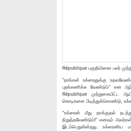
République பகுதியினை பலர் முற்ற
“நாங்கள் உக்ரைனுக்கு உதவவேண்
புறக்கணிக்க வேண்டும்” என ஆர்ப
République முற்றுகையிட்ட ஆய
கொடிகளை பிடித்துக்கொண்டு, உக்
“உக்ரைன் மீது தாக்குதல் நடத்த
நிறுத்தவேண்டும்!” எனவும் அவர்க
இடம்பெறுகின்றது. உக்ரைனிய ம