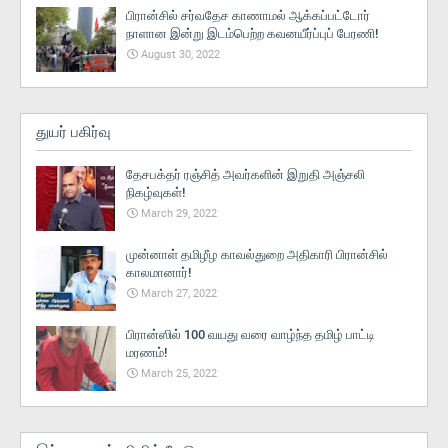
பிரான்சில் சர்வதேச காணாமல் ஆக்கப்பட்டோர்
நாளான இன்று இடம்பெற்ற கவனயீர்ப்புப் பேரணி!
August 30, 2022
துயர் பகிர்வு
தேசபக்தர் ரஞ்சித் அவர்களின் இறுதி அஞ்சலி
நிகழ்வுகள்!
March 29, 2022
முன்னாள் தமிழீழ காவல்துறை அதிகாரி பிரான்சில்
காலமானார்!
March 27, 2022
பிரான்ஸில் 100 வயது வரை வாழ்ந்த தமிழ் பாட்டி
மரணம்!
March 25, 2022