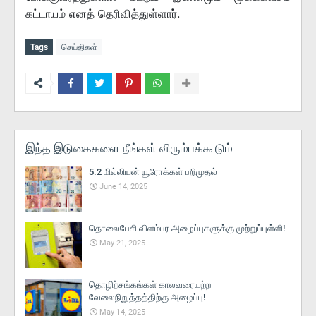
கட்டாயம் எனத் தெரிவித்துள்ளார்.
Tags
செய்திகள்
இந்த இடுகைகளை நீங்கள் விரும்பக்கூடும்
5.2 மில்லியன் யூரோக்கள் பறிமுதல்
June 14, 2025
தொலைபேசி விளம்பர அழைப்புகளுக்கு முற்றுப்புள்ளி!
May 21, 2025
தொழிற்சங்கங்கள் காலவரையற்ற
வேலைநிறுத்தத்திற்கு அழைப்பு!
May 14, 2025