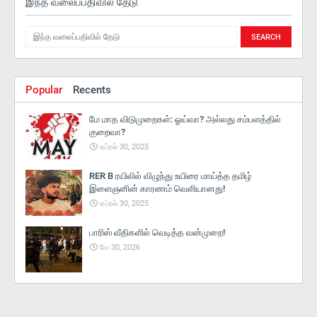
இந்த வலைப்பதிவில் தேடு
Popular
Recents
மே மாத விடுமுறைகள்: ஓய்வா? அல்லது சம்பளத்தில்
குறைவா?
ஏப்ரல் 30, 2025
RER B ரயிலில் விழுந்து உயிரை மாய்த்த தமிழ்
இளைஞனின் காரணம் வெளியானது!
ஏப்ரல் 30, 2025
பாரிஸ் வீதிகளில் வெடித்த வன்முறை!
மே 30, 2026