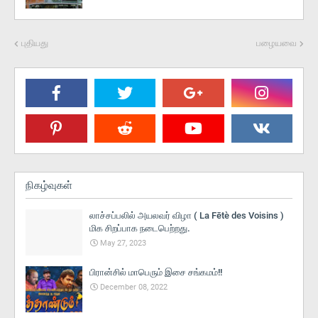
புதியது
பழையவை
நிகழ்வுகள்
லாச்சப்பலில் அயலவர் விழா ( La Fētè des Voisins )
மிக சிறப்பாக நடைபெற்றது.
May 27, 2023
பிரான்சில் மாபெரும் இசை சங்கமம்!!
December 08, 2022