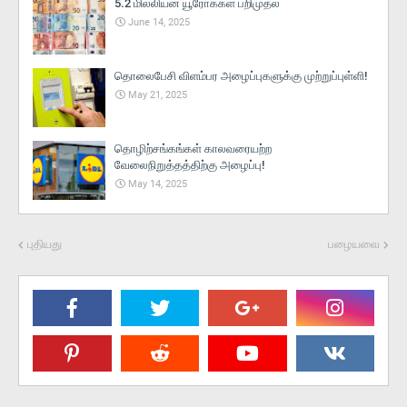
5.2 மில்லியன் யூரோக்கள் பறிமுதல்
June 14, 2025
தொலைபேசி விளம்பர அழைப்புகளுக்கு முற்றுப்புள்ளி!
May 21, 2025
தொழிற்சங்கங்கள் காலவரையற்ற
வேலைநிறுத்தத்திற்கு அழைப்பு!
May 14, 2025
புதியது
பழையவை