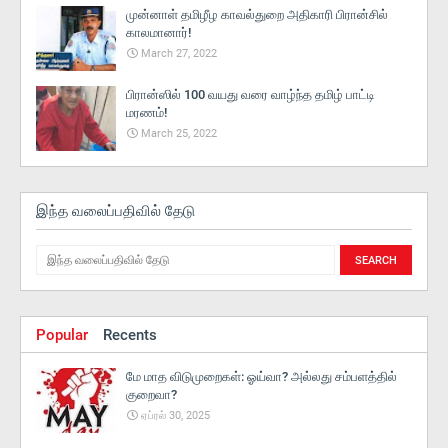
முன்னாள் தமிழீழ காவல்துறை அதிகாரி பிரான்சில்
காலமானார்!
March 27, 2022
பிரான்ஸில் 100 வயது வரை வாழ்ந்த தமிழ் பாட்டி
மரணம்!
March 25, 2022
இந்த வலைப்பதிவில் தேடு
Popular
Recents
மே மாத விடுமுறைகள்: ஓய்வா? அல்லது சம்பளத்தில்
குறைவா?
ஏப்ரல் 30, 2025