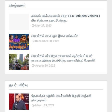
நிகழ்வுகள்
லாச்சப்பலில் அயலவர் விழா ( La Fētè des Voisins )
மிக சிறப்பாக நடைபெற்றது.
May 27, 2023
பிரான்சில் மாபெரும் இசை சங்கமம்!!
December 08, 2022
பிரான்சில் சர்வதேச காணாமல் ஆக்கப்பட்டோர்
நாளான இன்று இடம்பெற்ற கவனயீர்ப்புப் பேரணி!
August 30, 2022
துயர் பகிர்வு
தேசபக்தர் ரஞ்சித் அவர்களின் இறுதி அஞ்சலி
நிகழ்வுகள்!
March 29, 2022