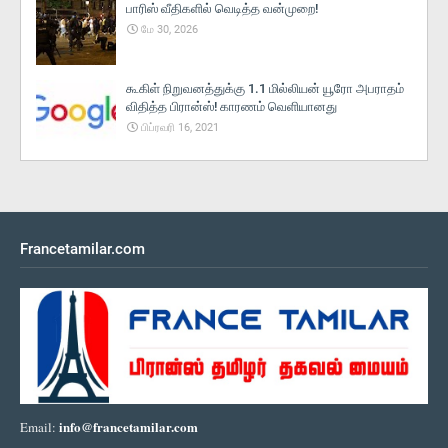
பாரிஸ் வீதிகளில் வெடித்த வன்முறை!
மே 30, 2026
கூகிள் நிறுவனத்துக்கு 1.1 மில்லியன் யூரோ அபராதம்
விதித்த பிரான்ஸ்! காரணம் வெளியானது
பிப்ரவரி 16, 2021
Francetamilar.com
info@francetamilar.com
Email: