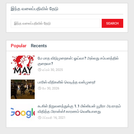
இந்த வலைப்பதிவில் தேடு
Popular
Recents
மே மாத விடுமுறைகள்: ஓய்வா? அல்லது சம்பளத்தில்
குறைவா?
ஏப்ரல் 30, 2025
பாரிஸ் வீதிகளில் வெடித்த வன்முறை!
மே 30, 2026
கூகிள் நிறுவனத்துக்கு 1.1 மில்லியன் யூரோ அபராதம்
விதித்த பிரான்ஸ்! காரணம் வெளியானது
பிப்ரவரி 16, 2021