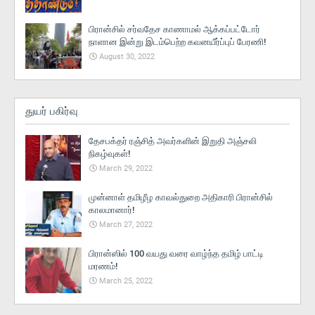
பிரான்சில் சர்வதேச காணாமல் ஆக்கப்பட்டோர்
நாளான இன்று இடம்பெற்ற கவனயீர்ப்புப் பேரணி!
August 30, 2022
துயர் பகிர்வு
தேசபக்தர் ரஞ்சித் அவர்களின் இறுதி அஞ்சலி
நிகழ்வுகள்!
March 29, 2022
முன்னாள் தமிழீழ காவல்துறை அதிகாரி பிரான்சில்
காலமானார்!
March 27, 2022
பிரான்ஸில் 100 வயது வரை வாழ்ந்த தமிழ் பாட்டி
மரணம்!
March 25, 2022