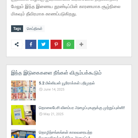
மேலும் இந்த இணைய தூண்டிப்பின் காரணமாக சூழ்நிலை
மிகவும் தீவிரமாக காணப்படுகிறது.
Tags
செய்திகள்
இந்த இடுகைகளை நீங்கள் விரும்பக்கூடும்
5.2 மில்லியன் யூரோக்கள் பறிமுதல்
June 14, 2025
தொலைபேசி விளம்பர அழைப்புகளுக்கு முற்றுப்புள்ளி!
May 21, 2025
தொழிற்சங்கங்கள் காலவரையற்ற
வேலைநிறுத்தத்திற்கு அழைப்பு!