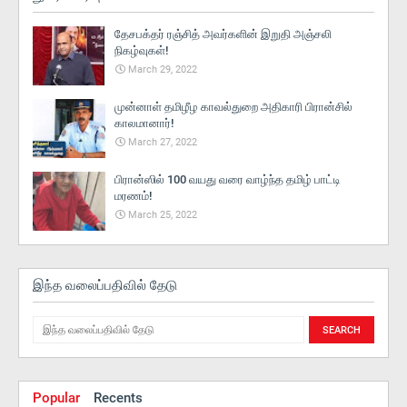
தேசபக்தர் ரஞ்சித் அவர்களின் இறுதி அஞ்சலி
நிகழ்வுகள்!
March 29, 2022
முன்னாள் தமிழீழ காவல்துறை அதிகாரி பிரான்சில்
காலமானார்!
March 27, 2022
பிரான்ஸில் 100 வயது வரை வாழ்ந்த தமிழ் பாட்டி
மரணம்!
March 25, 2022
இந்த வலைப்பதிவில் தேடு
Popular
Recents