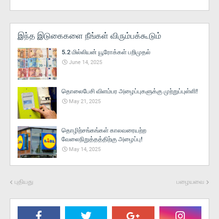
இந்த இடுகைகளை நீங்கள் விரும்பக்கூடும்
5.2 மில்லியன் யூரோக்கள் பறிமுதல்
June 14, 2025
தொலைபேசி விளம்பர அழைப்புகளுக்கு முற்றுப்புள்ளி!
May 21, 2025
தொழிற்சங்கங்கள் காலவரையற்ற
வேலைநிறுத்தத்திற்கு அழைப்பு!
May 14, 2025
புதியது
பழையவை