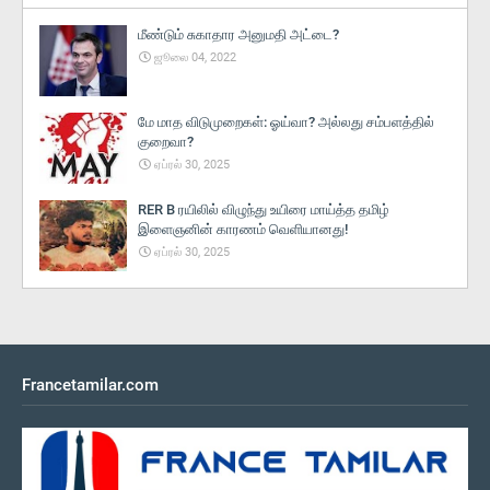
மீண்டும் சுகாதார அனுமதி அட்டை?
ஜூலை 04, 2022
மே மாத விடுமுறைகள்: ஓய்வா? அல்லது சம்பளத்தில்
குறைவா?
ஏப்ரல் 30, 2025
RER B ரயிலில் விழுந்து உயிரை மாய்த்த தமிழ்
இளைஞனின் காரணம் வெளியானது!
ஏப்ரல் 30, 2025
Francetamilar.com