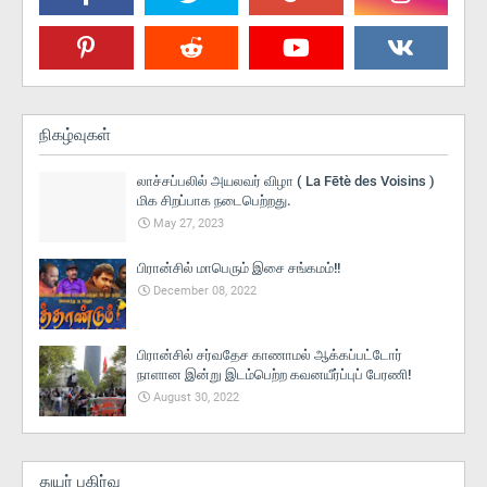
நிகழ்வுகள்
லாச்சப்பலில் அயலவர் விழா ( La Fētè des Voisins )
மிக சிறப்பாக நடைபெற்றது.
May 27, 2023
பிரான்சில் மாபெரும் இசை சங்கமம்!!
December 08, 2022
பிரான்சில் சர்வதேச காணாமல் ஆக்கப்பட்டோர்
நாளான இன்று இடம்பெற்ற கவனயீர்ப்புப் பேரணி!
August 30, 2022
துயர் பகிர்வு