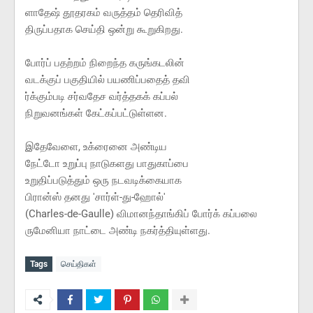
ளாதேஷ் தூதரகம் வருத்தம் தெரிவித்
திருப்பதாக செய்தி ஒன்று கூறுகிறது.
போர்ப் பதற்றம் நிறைந்த கருங்கடலின்
வடக்குப் பகுதியில் பயணிப்பதைத் தவி
ர்க்கும்படி சர்வதேச வர்த்தகக் கப்பல்
நிறுவனங்கள் கேட்கப்பட்டுள்ளன.
இதேவேளை, உக்ரைனை அண்டிய
நேட்டோ உறுப்பு நாடுகளது பாதுகாப்பை
உறுதிப்படுத்தும் ஒரு நடவடிக்கையாக
பிரான்ஸ் தனது 'சார்ள்-து-ஹோல்'
(Charles-de-Gaulle) விமானந்தாங்கிப் போர்க் கப்பலை
ருமேனியா நாட்டை அண்டி நகர்த்தியுள்ளது.
Tags
செய்திகள்