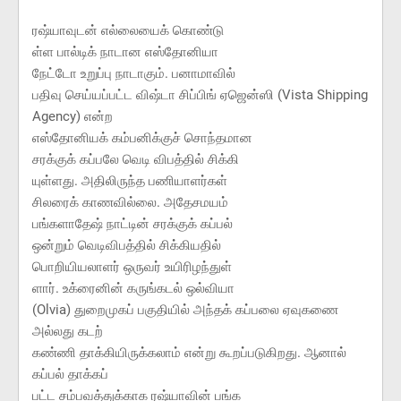
ரஷ்யாவுடன் எல்லையைக் கொண்டு
ள்ள பால்டிக் நாடான எஸ்தோனியா
நேட்டோ உறுப்பு நாடாகும். பனாமாவில்
பதிவு செய்யப்பட்ட விஷ்டா சிப்பிங் ஏஜென்ஸி (Vista Shipping
Agency) என்ற
எஸ்தோனியக் கம்பனிக்குச் சொந்தமான
சரக்குக் கப்பலே வெடி விபத்தில் சிக்கி
யுள்ளது. அதிலிருந்த பணியாளர்கள்
சிலரைக் காணவில்லை. அதேசமயம்
பங்களாதேஷ் நாட்டின் சரக்குக் கப்பல்
ஒன்றும் வெடிவிபத்தில் சிக்கியதில்
பொறியியலாளர் ஒருவர் உயிரிழந்துள்
ளார். உக்ரைனின் கருங்கடல் ஒல்வியா
(Olvia) துறைமுகப் பகுதியில் அந்தக் கப்பலை ஏவுகணை
அல்லது கடற்
கண்ணி தாக்கியிருக்கலாம் என்று கூறப்படுகிறது. ஆனால்
கப்பல் தாக்கப்
பட்ட சம்பவத்துக்காக ரஷ்யாவின் பங்க