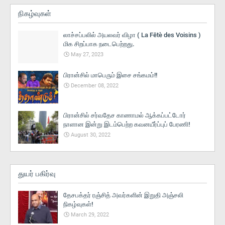
நிகழ்வுகள்
லாச்சப்பலில் அயலவர் விழா ( La Fētè des Voisins )
மிக சிறப்பாக நடைபெற்றது.
May 27, 2023
பிரான்சில் மாபெரும் இசை சங்கமம்!!
December 08, 2022
பிரான்சில் சர்வதேச காணாமல் ஆக்கப்பட்டோர்
நாளான இன்று இடம்பெற்ற கவனயீர்ப்புப் பேரணி!
August 30, 2022
துயர் பகிர்வு
தேசபக்தர் ரஞ்சித் அவர்களின் இறுதி அஞ்சலி
நிகழ்வுகள்!
March 29, 2022