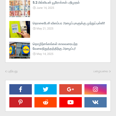
5.2 மில்லியன் யூரோக்கள் பறிமுதல்
June 14, 2025
தொலைபேசி விளம்பர அழைப்புகளுக்கு முற்றுப்புள்ளி!
May 21, 2025
தொழிற்சங்கங்கள் காலவரையற்ற
வேலைநிறுத்தத்திற்கு அழைப்பு!
May 14, 2025
புதியது
பழையவை