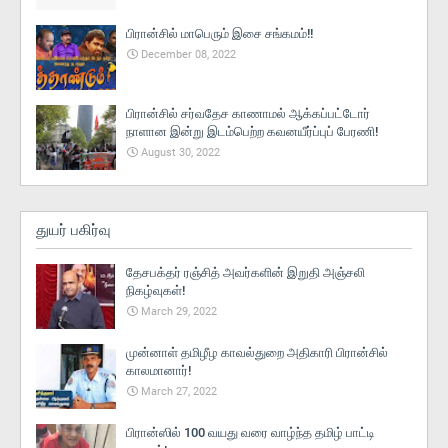
பிரான்சில் மாபெரும் இசை சங்கமம்!!
December 08, 2022
பிரான்சில் சர்வதேச காணாமல் ஆக்கப்பட்டோர்
நாளான இன்று இடம்பெற்ற கவனயீர்ப்புப் பேரணி!
August 30, 2022
துயர் பகிர்வு
தேசபக்தர் ரஞ்சித் அவர்களின் இறுதி அஞ்சலி
நிகழ்வுகள்!
March 29, 2022
முன்னாள் தமிழீழ காவல்துறை அதிகாரி பிரான்சில்
காலமானார்!
March 27, 2022
பிரான்ஸில் 100 வயது வரை வாழ்ந்த தமிழ் பாட்டி