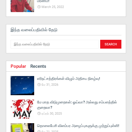
மரணம்!
March 25, 2022
இந்த வலைப்பதிவில் தேடு
Popular
Recents
எரிநட்சத்திரங்கள் விழும் அதிசய நிகழ்வு!
மே 31, 2026
மே மாத விடுமுறைகள்: ஓய்வா? அல்லது சம்பளத்தில்
குறைவா?
ஏப்ரல் 30, 2025
தொலைபேசி விளம்பர அழைப்புகளுக்கு முற்றுப்புள்ளி!
மே 21, 2025