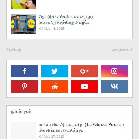
தொழிற்சங்கங்கள் காலவரையற்ற
வேலைநிறுத்தத்திற்கு அழைப்பு!
May 14, 2025
புதியது
பழையவை
நிகழ்வுகள்
லாச்சப்பலில் அயலவர் விழா ( La Fētè des Voisins )
மிக சிறப்பாக நடைபெற்றது.
May 27, 2023