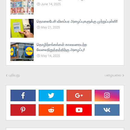
June 14, 2025
தொலைபேசி விளம்பர அழைப்புகளுக்கு முற்றுப்புள்ளி!
May 21, 2025
தொழிற்சங்கங்கள் காலவரையற்ற
வேலைநிறுத்தத்திற்கு அழைப்பு!
May 14, 2025
புதியது
பழையவை