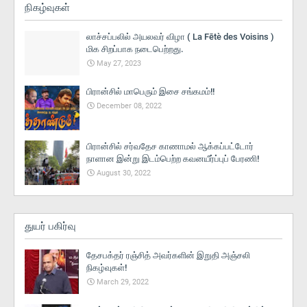
நிகழ்வுகள்
லாச்சப்பலில் அயலவர் விழா ( La Fētè des Voisins )
மிக சிறப்பாக நடைபெற்றது.
May 27, 2023
பிரான்சில் மாபெரும் இசை சங்கமம்!!
December 08, 2022
பிரான்சில் சர்வதேச காணாமல் ஆக்கப்பட்டோர்
நாளான இன்று இடம்பெற்ற கவனயீர்ப்புப் பேரணி!
August 30, 2022
துயர் பகிர்வு
தேசபக்தர் ரஞ்சித் அவர்களின் இறுதி அஞ்சலி
நிகழ்வுகள்!
March 29, 2022