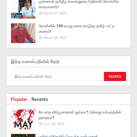
முன்னாள் தமிழீழ காவல்துறை அதிகாரி பிரான்சில்
காலமானார்!
March 27, 2022
பிரான்ஸில் 100 வயது வரை வாழ்ந்த தமிழ் பாட்டி
மரணம்!
March 25, 2022
இந்த வலைப்பதிவில் தேடு
Popular
Recents
மே மாத விடுமுறைகள்: ஓய்வா? அல்லது சம்பளத்தில்
குறைவா?
ஏப்ரல் 30, 2025
பாரிஸ் வீதிகளில் வெடித்த வன்முறை!