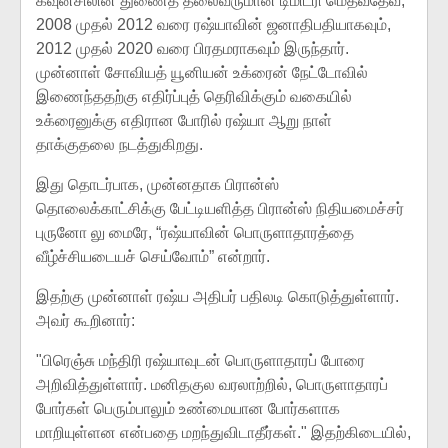
கவுன்சிலின் துணைத் தலைவருமான டிமிட்ரி மெத்வதேவ்,
2008 முதல் 2012 வரை ரஷ்யாவின் ஜனாதிபதியாகவும்,
2012 முதல் 2020 வரை பிரதமராகவும் இருந்தார்.
முன்னாள் சோவியத் யூனியன் உக்ரைன் நேட்டோவில்
இணைந்ததற்கு எதிர்ப்புத் தெரிவிக்கும் வகையில்
உக்ரைனுக்கு எதிரான போரில் ரஷ்யா ஆறு நாள்
தாக்குதலை நடத்துகிறது.
இது தொடர்பாக, முன்னதாக பிரான்ஸ்
தொலைக்காட்சிக்கு பேட்டியளித்த பிரான்ஸ் நிதியமைச்சர்
புருனோ லு மைரே, “ரஷ்யாவின் பொருளாதாரத்தை
வீழ்ச்சியடையச் செய்வோம்” என்றார்.
இதற்கு முன்னாள் ரஷ்ய அதிபர் பதிலடி கொடுத்துள்ளார்.
அவர் கூறினார்:
"பிரெஞ்சு மந்திரி ரஷ்யாவுடன் பொருளாதாரப் போரை
அறிவித்துள்ளார். மனிதகுல வரலாற்றில், பொருளாதாரப்
போர்கள் பெரும்பாலும் உண்மையான போர்களாக
மாறியுள்ளன என்பதை மறந்துவிடாதீர்கள்." இதற்கிடையில்,