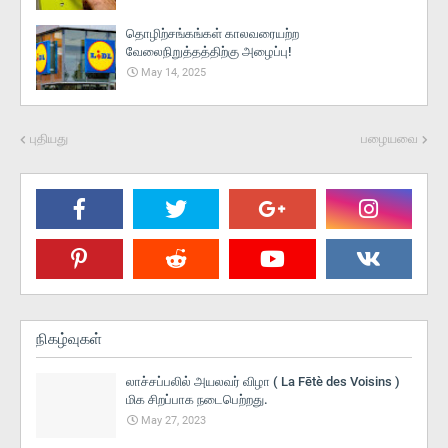
தொழிற்சங்கங்கள் காலவரையற்ற
வேலைநிறுத்தத்திற்கு அழைப்பு!
May 14, 2025
புதியது
பழையவை
நிகழ்வுகள்
லாச்சப்பலில் அயலவர் விழா ( La Fētè des Voisins )
மிக சிறப்பாக நடைபெற்றது.
May 27, 2023