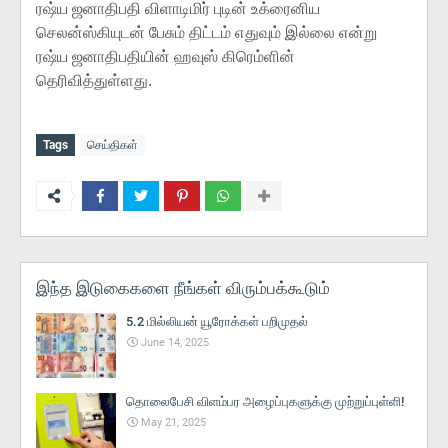
ரஷ்ய ஜனாதிபதி விளாடிமிர் புடின் உக்ரைனிய
செலன்ஸ்கியுடன் பேசும் திட்டம் எதுவும் இல்லை என்று
ரஷ்ய ஜனாதிபதியின் ஹவுஸ் கிரெம்ளின்
தெரிவித்துள்ளது.
Tags
செய்திகள்
இந்த இடுகைகளை நீங்கள் விரும்பக்கூடும்
5.2 மில்லியன் யூரோக்கள் பறிமுதல்
June 14, 2025
தொலைபேசி விளம்பர அழைப்புகளுக்கு முற்றுப்புள்ளி!
May 21, 2025