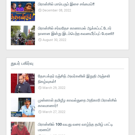
பிரான்சில் மாபெரும் இசை சங்கமம்!!
December 08, 2022
பிரான்சில் சர்வதேச காணாமல் ஆக்கப்பட்டோர்
நாளான இன்று இடம்பெற்ற கவனயீர்ப்புப் பேரணி!
August 30, 2022
துயர் பகிர்வு
தேசபக்தர் ரஞ்சித் அவர்களின் இறுதி அஞ்சலி
நிகழ்வுகள்!
March 29, 2022
முன்னாள் தமிழீழ காவல்துறை அதிகாரி பிரான்சில்
காலமானார்!
March 27, 2022
பிரான்ஸில் 100 வயது வரை வாழ்ந்த தமிழ் பாட்டி
மரணம்!