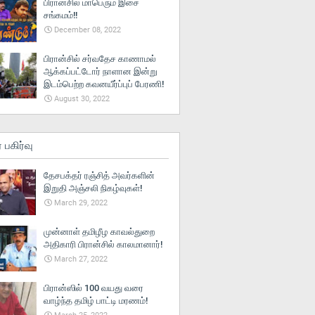
பிரான்சில் மாபெரும் இசை
சங்கமம்!!
December 08, 2022
பிரான்சில் சர்வதேச காணாமல்
ஆக்கப்பட்டோர் நாளான இன்று
இடம்பெற்ற கவனயீர்ப்புப் பேரணி!
August 30, 2022
் பகிர்வு
தேசபக்தர் ரஞ்சித் அவர்களின்
இறுதி அஞ்சலி நிகழ்வுகள்!
March 29, 2022
முன்னாள் தமிழீழ காவல்துறை
அதிகாரி பிரான்சில் காலமானார்!
March 27, 2022
பிரான்ஸில் 100 வயது வரை
வாழ்ந்த தமிழ் பாட்டி மரணம்!