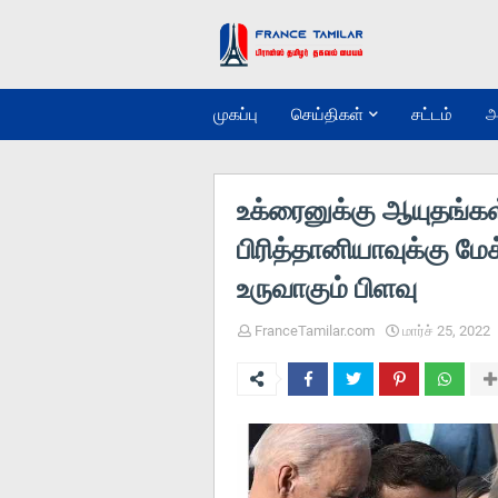
முகப்பு
செய்திகள்
சட்டம்
அ
உக்ரைனுக்கு ஆயுதங்க
பிரித்தானியாவுக்கு மேக
உருவாகும் பிளவு
FranceTamilar.com
மார்ச் 25, 2022