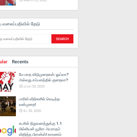
March 25, 2022
த வலைப்பதிவில் தேடு
ular
Recents
மே மாத விடுமுறைகள்: ஓய்வா?
அல்லது சம்பளத்தில் குறைவா?
ஏப்ரல் 30, 2025
பாரிஸ் வீதிகளில் வெடித்த
வன்முறை!
மே 30, 2026
கூகிள் நிறுவனத்துக்கு 1.1
மில்லியன் யூரோ அபராதம்
விதித்த பிரான்ஸ்! காரணம்