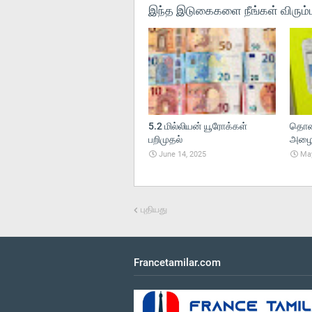
இந்த இடுகைகளை நீங்கள் விரும்ப
5.2 மில்லியன் யூரோக்கள்
தொலை
பறிமுதல்
அழைப்
June 14, 2025
May
புதியது
Francetamilar.com