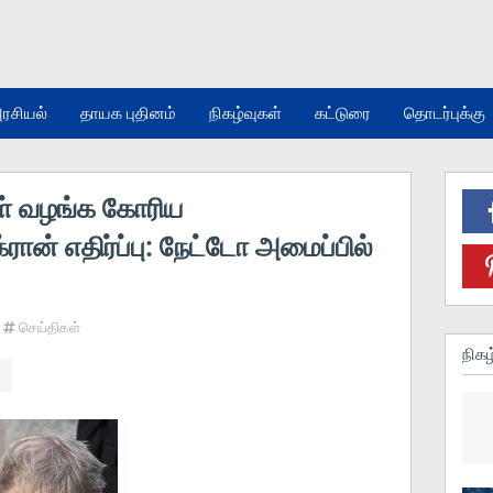
ரசியல்
தாயக புதினம்
நிகழ்வுகள்
கட்டுரை
தொடர்புக்கு
ள் வழங்க கோரிய
்ரான் எதிர்ப்பு: நேட்டோ அமைப்பில்
செய்திகள்
நிகழ