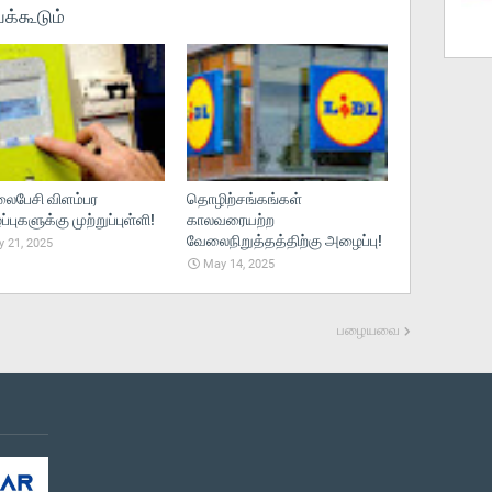
க்கூடும்
பேசி விளம்பர
தொழிற்சங்கங்கள்
புகளுக்கு முற்றுப்புள்ளி!
காலவரையற்ற
வேலைநிறுத்தத்திற்கு அழைப்பு!
 21, 2025
May 14, 2025
பழையவை