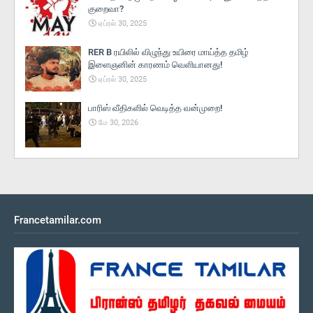
குறைவா?
ஏப்ரல் 30, 2025
RER B ரயிலில் விழுந்து உயிரை மாய்த்த தமிழ்
இளைஞனின் காரணம் வெளியானது!
ஏப்ரல் 30, 2025
பாரிஸ் வீதிகளில் வெடித்த வன்முறை!
மே 30, 2026
Francetamilar.com