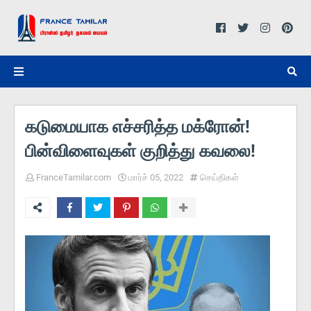
கடுமையாக எச்சரித்த மக்ரோன்!
பின்விளைவுகள் குறித்து கவலை!
FranceTamilar.com
மார்ச் 05, 2022
செய்திகள்