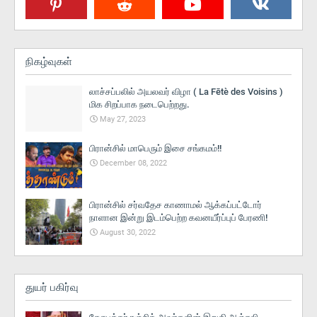
நிகழ்வுகள்
லாச்சப்பலில் அயலவர் விழா ( La Fētè des Voisins )
மிக சிறப்பாக நடைபெற்றது.
May 27, 2023
பிரான்சில் மாபெரும் இசை சங்கமம்!!
December 08, 2022
பிரான்சில் சர்வதேச காணாமல் ஆக்கப்பட்டோர்
நாளான இன்று இடம்பெற்ற கவனயீர்ப்புப் பேரணி!
August 30, 2022
துயர் பகிர்வு