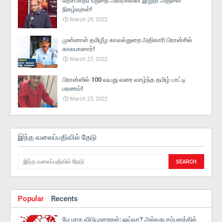
தேசபக்தர் ரஞ்சித் அவர்களின் இறுதி அஞ்சலி
நிகழ்வுகள்!
March 29, 2022
முன்னாள் தமிழீழ காவல்துறை அதிகாரி பிரான்சில்
காலமானார்!
March 27, 2022
பிரான்ஸில் 100 வயது வரை வாழ்ந்த தமிழ் பாட்டி
மரணம்!
March 25, 2022
இந்த வலைப்பதிவில் தேடு
Popular
Recents
மே மாத விடுமுறைகள்: ஓய்வா? அல்லது சம்பளத்தில்