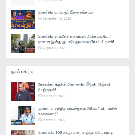
பிரான்சில் மாபெரும் இசை சங்கமம்!!
December 08, 2022
பிரான்சில் சர்வதேச காணாமல் ஆக்கப்பட்டோர்
நாளான இன்று இடம்பெற்ற கவனயீர்ப்புப் பேரணி!
August 30, 2022
துயர் பகிர்வு
தேசபக்தர் ரஞ்சித் அவர்களின் இறுதி அஞ்சலி
நிகழ்வுகள்!
March 29, 2022
முன்னாள் தமிழீழ காவல்துறை அதிகாரி பிரான்சில்
காலமானார்!
March 27, 2022
பிரான்ஸில் 100 வயது வரை வாழ்ந்த தமிழ் பாட்டி