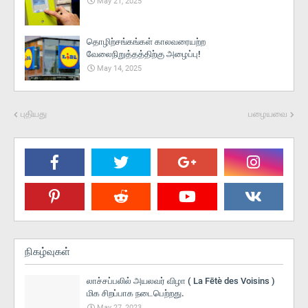
May 21, 2025
தொழிற்சங்கங்கள் காலவரையற்ற
வேலைநிறுத்தத்திற்கு அழைப்பு!
May 14, 2025
புதியது
பழையவை
நிகழ்வுகள்
லாச்சப்பலில் அயலவர் விழா ( La Fētè des Voisins )
மிக சிறப்பாக நடைபெற்றது.
May 27, 2023