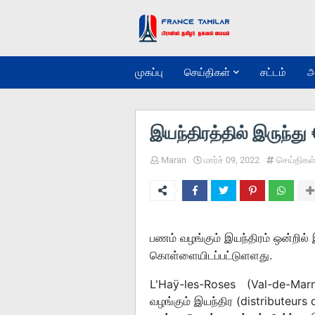
முகப்பு
செய்திகள்
சட்டம்
அ
இயந்திரத்தில் இருந்த
Maran
மார்ச் 09, 2022
செய்திகள
பணம் வழங்கும் இயந்திரம் ஒன்றில
கொள்ளையிடப்பட்டுளளது.
L'Haÿ-les-Roses (Val-de-Mar
வழங்கும் இயந்திர (distributeurs 