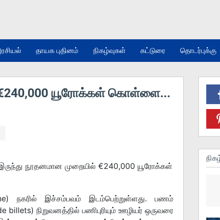
ரசியல்
தாயக புதினம்
நிகழ்வுகள்
கட்டுரை
தொடர்புக்கு
ு €240,000 யூரோக்கள் கொள்ளை...
்
நிகழ
் இருந்து நூதனமான முறையில் €240,000 யூரோக்கள்
ne) நகரில் இச்சம்பவம் இடம்பெற்றுள்ளது. பணம்
de billets) நிறுவனத்தில் பணிபுரியும் ஊழியர் ஒருவரை