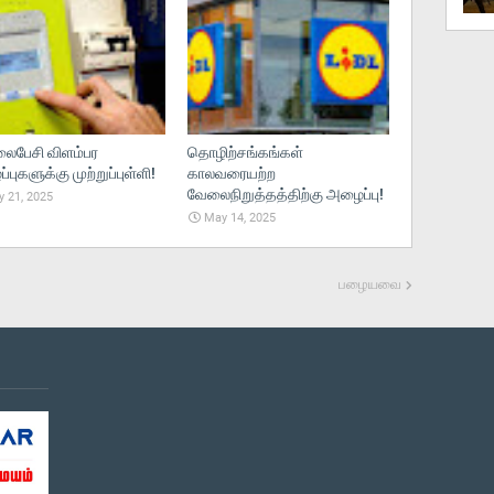
பேசி விளம்பர
தொழிற்சங்கங்கள்
புகளுக்கு முற்றுப்புள்ளி!
காலவரையற்ற
வேலைநிறுத்தத்திற்கு அழைப்பு!
 21, 2025
May 14, 2025
பழையவை