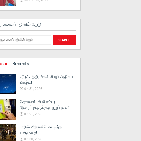
March 25, 2022
த வலைப்பதிவில் தேடு
ular
Recents
எரிநட்சத்திரங்கள் விழும் அதிசய
நிகழ்வு!
மே 31, 2026
தொலைபேசி விளம்பர
அழைப்புகளுக்கு முற்றுப்புள்ளி!
மே 21, 2025
பாரிஸ் வீதிகளில் வெடித்த
வன்முறை!
மே 30, 2026