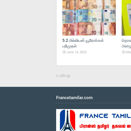
5.2 மில்லியன் யூரோக்கள்
தொலை
பறிமுதல்
அழைப்
June 14, 2025
May
புதியது
Francetamilar.com