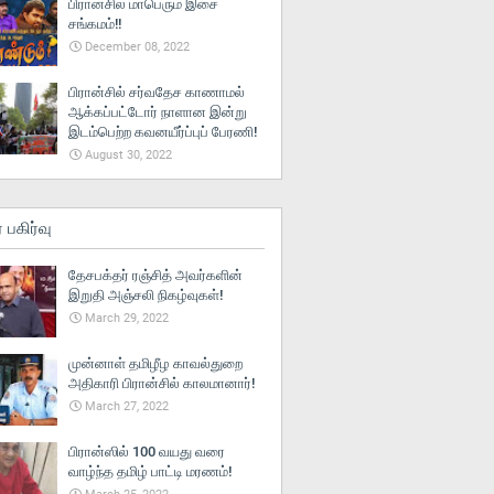
பிரான்சில் மாபெரும் இசை
சங்கமம்!!
December 08, 2022
பிரான்சில் சர்வதேச காணாமல்
ஆக்கப்பட்டோர் நாளான இன்று
இடம்பெற்ற கவனயீர்ப்புப் பேரணி!
August 30, 2022
் பகிர்வு
தேசபக்தர் ரஞ்சித் அவர்களின்
இறுதி அஞ்சலி நிகழ்வுகள்!
March 29, 2022
முன்னாள் தமிழீழ காவல்துறை
அதிகாரி பிரான்சில் காலமானார்!
March 27, 2022
பிரான்ஸில் 100 வயது வரை
வாழ்ந்த தமிழ் பாட்டி மரணம்!