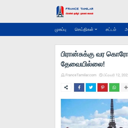
முகப்பு
செய்திகள்
சட்டம்
அ
பிரான்சுக்கு வர கொர
தேவையில்லை!
FranceTamilar.com
பிப்ரவரி 12, 202