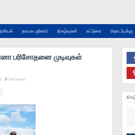
ரசியல்
தாயக புதினம்
நிகழ்வுகள்
கட்டுரை
தொடர்புக்கு
ோனா பரிசோதனை முடிவுகள்
2
செய்திகள்
நிகழ