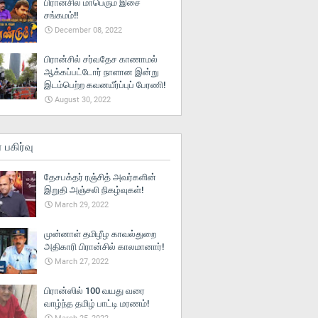
பிரான்சில் மாபெரும் இசை
சங்கமம்!!
December 08, 2022
பிரான்சில் சர்வதேச காணாமல்
ஆக்கப்பட்டோர் நாளான இன்று
இடம்பெற்ற கவனயீர்ப்புப் பேரணி!
August 30, 2022
் பகிர்வு
தேசபக்தர் ரஞ்சித் அவர்களின்
இறுதி அஞ்சலி நிகழ்வுகள்!
March 29, 2022
முன்னாள் தமிழீழ காவல்துறை
அதிகாரி பிரான்சில் காலமானார்!
March 27, 2022
பிரான்ஸில் 100 வயது வரை
வாழ்ந்த தமிழ் பாட்டி மரணம்!