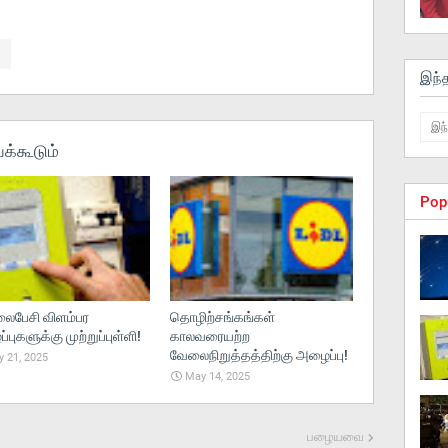
இந்
க்கூடும்
Pop
பேசி விளம்பர
தொழிற்சங்கங்கள்
புகளுக்கு முற்றுப்புள்ளி!
காலவரையற்ற
வேலைநிறுத்தத்திற்கு அழைப்பு!
 21, 2025
May 14, 2025
பழையவை