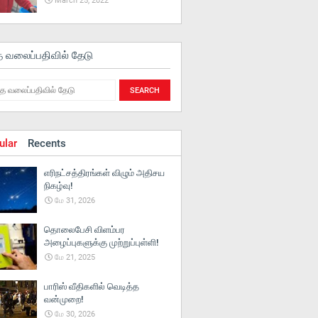
March 25, 2022
த வலைப்பதிவில் தேடு
ular
Recents
எரிநட்சத்திரங்கள் விழும் அதிசய
நிகழ்வு!
மே 31, 2026
தொலைபேசி விளம்பர
அழைப்புகளுக்கு முற்றுப்புள்ளி!
மே 21, 2025
பாரிஸ் வீதிகளில் வெடித்த
வன்முறை!
மே 30, 2026