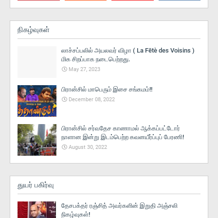
நிகழ்வுகள்
லாச்சப்பலில் அயலவர் விழா ( La Fētè des Voisins )
மிக சிறப்பாக நடைபெற்றது.
May 27, 2023
பிரான்சில் மாபெரும் இசை சங்கமம்!!
December 08, 2022
பிரான்சில் சர்வதேச காணாமல் ஆக்கப்பட்டோர்
நாளான இன்று இடம்பெற்ற கவனயீர்ப்புப் பேரணி!
August 30, 2022
துயர் பகிர்வு
தேசபக்தர் ரஞ்சித் அவர்களின் இறுதி அஞ்சலி
நிகழ்வுகள்!