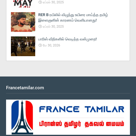
ஏப்ரல் 30, 2025
RER B ரயிலில் விழுந்து உயிரை மாய்த்த தமிழ்
இளைஞனின் காரணம் வெளியானது!
ஏப்ரல் 30, 2025
பாரிஸ் வீதிகளில் வெடித்த வன்முறை!
மே 30, 2026
Francetamilar.com