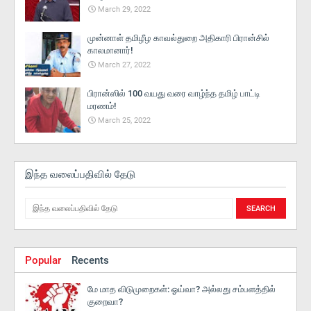
March 29, 2022
முன்னாள் தமிழீழ காவல்துறை அதிகாரி பிரான்சில்
காலமானார்!
March 27, 2022
பிரான்ஸில் 100 வயது வரை வாழ்ந்த தமிழ் பாட்டி
மரணம்!
March 25, 2022
இந்த வலைப்பதிவில் தேடு
Popular
Recents
மே மாத விடுமுறைகள்: ஓய்வா? அல்லது சம்பளத்தில்
குறைவா?