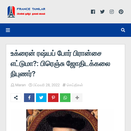
உக்ரைன் ரஷ்யப் போர் பிரான்சை
எட்டுமா?: பிரெஞ்சு ஜோதிடக்கலை
நிபுணர்?
Maran
பிப்ரவரி 28, 2022
செய்திகள்