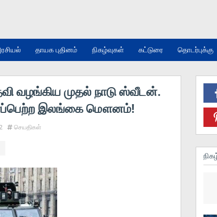
ரசியல்
தாயக புதினம்
நிகழ்வுகள்
கட்டுரை
தொடர்புக்கு
வி வழங்கிய முதல் நாடு ஸ்வீடன்.
ப்பெற்ற இலங்கை மௌனம்!
2
செயதிகள்
நிகழ