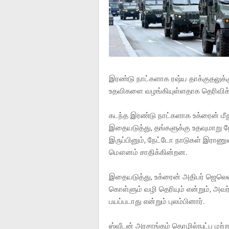
இரண்டு நாட்களாக ரஷ்ய தாக்குதலுக்
உதவிகளை வழங்கியுள்ளதாக தெரிவிக்க
கடந்த இரண்டு நாட்களாக உக்ரைன் மீத
இதையடுத்து, தங்களுக்கு உதவுமாறு 
இருப்பினும், நேட்டோ நாடுகள் இரா
மௌனம் சாதிக்கின்றன.
இதையடுத்து, உக்ரைன் அதிபர் ஜெலென்
கொள்ளும் வழி தெரியும் என்றும், அ
பயப்படாது என்றும் புலம்பினார்.
ஸ்வீடன் அரசாங்கம் தொழில்நுட்ப மற