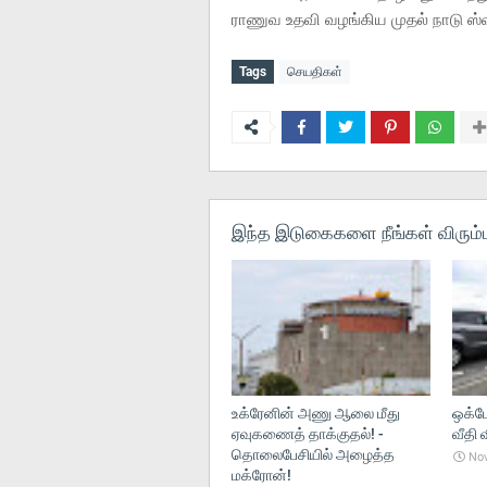
ராணுவ உதவி வழங்கிய முதல் நாடு
Tags
செயதிகள்
இந்த இடுகைகளை நீங்கள் விரும்ப
உக்ரேனின் அணு ஆலை மீது
ஒக்டோ
ஏவுகணைத் தாக்குதல்! -
வீதி வ
தொலைபேசியில் அழைத்த
Nov
மக்ரோன்!