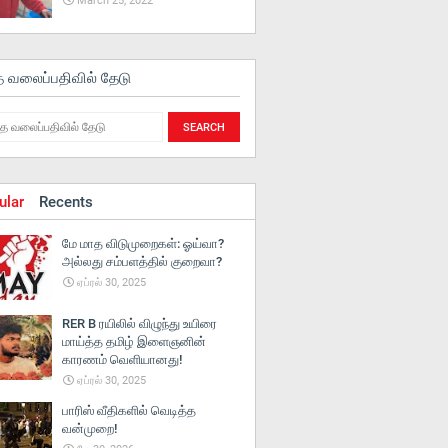
March 25, 2022
த வலைப்பதிவில் தேடு
ular
Recents
மே மாத விடுமுறைகள்: ஓய்வா?
அல்லது சம்பளத்தில் குறைவா?
ஏப்ரல் 30, 2025
RER B ரயிலில் விழுந்து உயிரை
மாய்த்த தமிழ் இளைஞனின்
காரணம் வெளியானது!
ஏப்ரல் 30, 2025
பாரிஸ் வீதிகளில் வெடித்த
வன்முறை!