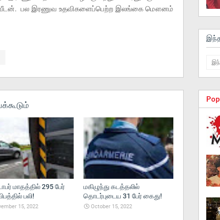
 ஸ்வீடன். பல இரணுவ உதவிகளைப்பெற்ற இலங்கை மௌனம்
இந்
Pop
க்கூடும்
பர் மாதத்தில் 295 பேர்
மகிழுந்து கடத்தலில்
ிபத்தில் பலி!
தொடர்புடைய 31 பேர் கைது!
ember 15, 2022
October 15, 2022