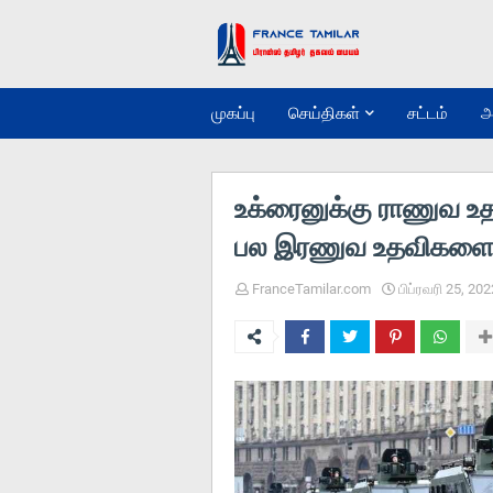
முகப்பு
செய்திகள்
சட்டம்
அ
உக்ரைனுக்கு ராணுவ உத
பல இரணுவ உதவிகளை
FranceTamilar.com
பிப்ரவரி 25, 202