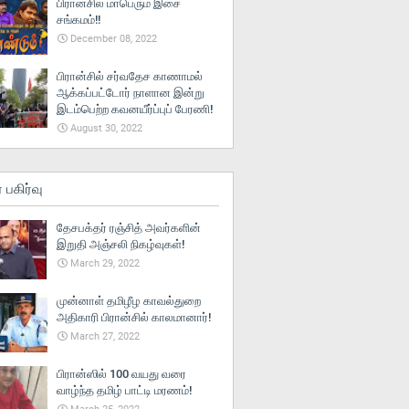
பிரான்சில் மாபெரும் இசை
சங்கமம்!!
December 08, 2022
பிரான்சில் சர்வதேச காணாமல்
ஆக்கப்பட்டோர் நாளான இன்று
இடம்பெற்ற கவனயீர்ப்புப் பேரணி!
August 30, 2022
் பகிர்வு
தேசபக்தர் ரஞ்சித் அவர்களின்
இறுதி அஞ்சலி நிகழ்வுகள்!
March 29, 2022
முன்னாள் தமிழீழ காவல்துறை
அதிகாரி பிரான்சில் காலமானார்!
March 27, 2022
பிரான்ஸில் 100 வயது வரை
வாழ்ந்த தமிழ் பாட்டி மரணம்!