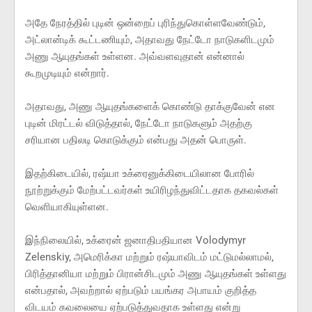
அதே நேரத்தில் புடின் ஒன்றைப் புரிந்துகொள்ளவேண்டும்,
அட்லான்டிக் கூட்டணியும், அதாவது நேட்டோ நாடுகளிடமும்
அணு ஆயுதங்கள் உள்ளன. அவ்வளவுதான் என்னால்
கூறமுடியும் என்றார்.
அதாவது, அணு ஆயுதங்களைக் கொண்டு தாக்குவேன் என
புடின் மிரட்டல் விடுத்தால், நேட்டோ நாடுகளும் அதற்கு
சரியான பதிலடி கொடுக்கும் என்பது அதன் பொருள்.
இதற்கிடையில், ரஷ்யா உக்ரைனுக்கிடையிலான போரில்
நூற்றுக்கும் மேற்பட்டவர்கள் உயிரிழந்துவிட்டதாக தகவல்கள்
வெளியாகியுள்ளன.
இந்நிலையில், உக்ரைன் ஜனாதிபதியான Volodymyr
Zelenskiy, அமெரிக்கா மற்றும் ரஷ்யாவிடம் மட்டுமல்லாமல்,
பிரித்தானியா மற்றும் பிரான்சிடமும் அணு ஆயுதங்கள் உள்ளது
என்பதால், அவற்றால் ஏற்படும் பயங்கர அபாயம் குறித்த
விடயம் கவலையை ஏற்படுத்துவதாக உள்ளது என்று