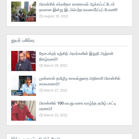
பிரான்சில் சர்வதேச காணாமல் ஆக்கப்பட்டோர்
நாளான இன்று இடம்பெற்ற கவனயீர்ப்புப் பேரணி!
August 30, 2022
துயர் பகிர்வு
தேசபக்தர் ரஞ்சித் அவர்களின் இறுதி அஞ்சலி
நிகழ்வுகள்!
March 29, 2022
முன்னாள் தமிழீழ காவல்துறை அதிகாரி பிரான்சில்
காலமானார்!
March 27, 2022
பிரான்ஸில் 100 வயது வரை வாழ்ந்த தமிழ் பாட்டி
மரணம்!
March 25, 2022