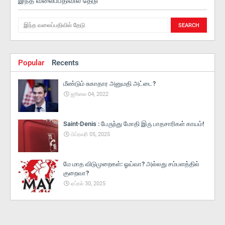
இந்த வலைப்பதிவில் தேடு
Popular
Recents
மீண்டும் சுகாதார அனுமதி அட்டை?
ஜூலை 04, 2022
Saint-Denis : பேருந்து மோதி இரு பாதசாரிகள் காயம்!
பிப்ரவரி 05, 2025
மே மாத விடுமுறைகள்: ஓய்வா? அல்லது சம்பளத்தில்
குறைவா?
ஏப்ரல் 30, 2025