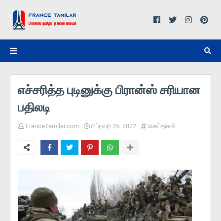
எச்சரித்த புடினுக்கு பிரான்ஸ் சரியான
பதிலடி
FranceTamilar.com
பிப்ரவரி 25, 2022
செய்திகள்