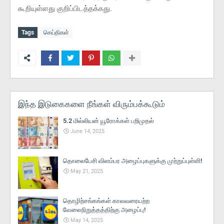
கூறியுள்ளது குறிப்பிடத்தக்கது.
Tags
செய்திகள்
இந்த இடுகைகளை நீங்கள் விரும்பக்கூடும்
5.2 மில்லியன் யூரோக்கள் பறிமுதல்
June 14, 2025
தொலைபேசி விளம்பர அழைப்புகளுக்கு முற்றுப்புள்ளி!
May 21, 2025
தொழிற்சங்கங்கள் காலவரையற்ற
வேலைநிறுத்தத்திற்கு அழைப்பு!
May 14, 2025