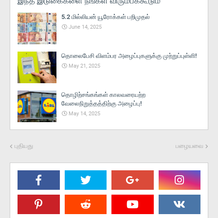
இந்த இடுகைகளை நீங்கள் விரும்பக்கூடும்
5.2 மில்லியன் யூரோக்கள் பறிமுதல்
June 14, 2025
தொலைபேசி விளம்பர அழைப்புகளுக்கு முற்றுப்புள்ளி!
May 21, 2025
தொழிற்சங்கங்கள் காலவரையற்ற
வேலைநிறுத்தத்திற்கு அழைப்பு!
May 14, 2025
புதியது
பழையவை