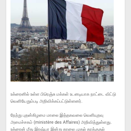
உக்ரைனில் உள்ள பிரெஞ்சு மக்கள் உடனடியாக நாட்டை விட்டு
வெளியேறும்படி அறிவிக்கப்பட்டுள்ளனர்.
நேற்று புதன்கிழமை மாலை இத்தகவலை வெளியுறவு
அமைச்சகம் (ministère des Affaires) அறிவித்துள்ளது.
உக்ரைன் மீது இரஷ்யா இன்று காலை முதல் தாக்குதல்