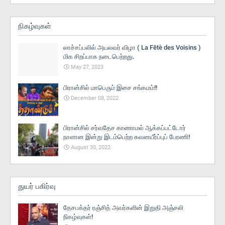
நிகழ்வுகள்
லாச்சப்பலில் அயலவர் விழா ( La Fētè des Voisins )
மிக சிறப்பாக நடைபெற்றது.
May 27, 2023
பிரான்சில் மாபெரும் இசை சங்கமம்!!
December 08, 2022
பிரான்சில் சர்வதேச காணாமல் ஆக்கப்பட்டோர்
நாளான இன்று இடம்பெற்ற கவனயீர்ப்புப் பேரணி!
August 30, 2022
துயர் பகிர்வு
தேசபக்தர் ரஞ்சித் அவர்களின் இறுதி அஞ்சலி
நிகழ்வுகள்!