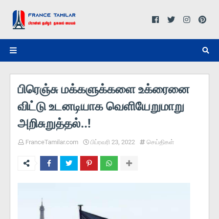
பிரெஞ்சு மக்களுக்களை உக்ரைனை
விட்டு உடனடியாக வெளியேறுமாறு
அறிசுறுத்தல்..!
FranceTamilar.com
பிப்ரவரி 23, 2022
செய்திகள்