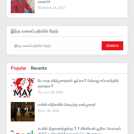
மரணம்!
March 25, 2022
இந்த வலைப்பதிவில் தேடு
Popular
Recents
மே மாத விடுமுறைகள்: ஓய்வா? அல்லது சம்பளத்தில்
குறைவா?
ஏப்ரல் 30, 2025
பாரிஸ் வீதிகளில் வெடித்த வன்முறை!
மே 30, 2026
கூகிள் நிறுவனத்துக்கு 1.1 மில்லியன் யூரோ அபராதம்
விதித்த பிரான்ஸ்! காரணம் வெளியானது