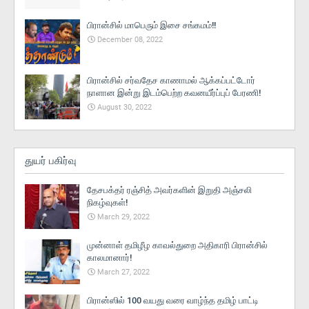
பிரான்சில் மாபெரும் இசை சங்கமம்!!
December 08, 2022
பிரான்சில் சர்வதேச காணாமல் ஆக்கப்பட்டோர்
நாளான இன்று இடம்பெற்ற கவனயீர்ப்புப் பேரணி!
August 30, 2022
துயர் பகிர்வு
தேசபக்தர் ரஞ்சித் அவர்களின் இறுதி அஞ்சலி
நிகழ்வுகள்!
March 29, 2022
முன்னாள் தமிழீழ காவல்துறை அதிகாரி பிரான்சில்
காலமானார்!
March 27, 2022
பிரான்ஸில் 100 வயது வரை வாழ்ந்த தமிழ் பாட்டி