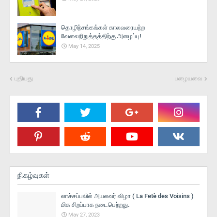
தொழிற்சங்கங்கள் காலவரையற்ற
வேலைநிறுத்தத்திற்கு அழைப்பு!
May 14, 2025
புதியது
பழையவை
நிகழ்வுகள்
லாச்சப்பலில் அயலவர் விழா ( La Fētè des Voisins )
மிக சிறப்பாக நடைபெற்றது.
May 27, 2023