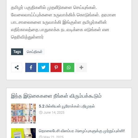
தமிழர் பகுதிகளில் முதலீடுகளை செய்யுங்கள்.
வேலைவாய்ப்புக்களை உருவாக்கிக் கொடுங்கள். தரமான
பாடசாலைகளை உருவாக்கி இங்குள்ள தமிழர்களின்
எதிர்காலத்தை பாதுகாக்க நடவடிக்கை எடுங்கள் என
தெரிவித்துள்ளார்
Tags
செய்திகள்
இந்த இடுகைகளை நீங்கள் விரும்பக்கூடும்
5.2 மில்லியன் யூரோக்கள் பறிமுதல்
June 14, 2025
தொலைபேசி விளம்பர அழைப்புகளுக்கு முற்றுப்புள்ளி!
May 21, 2025