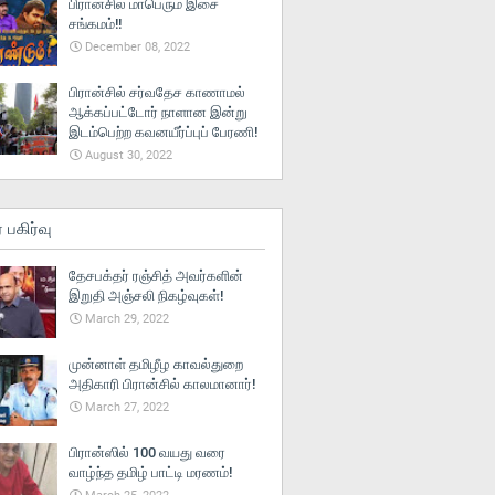
பிரான்சில் மாபெரும் இசை
சங்கமம்!!
December 08, 2022
பிரான்சில் சர்வதேச காணாமல்
ஆக்கப்பட்டோர் நாளான இன்று
இடம்பெற்ற கவனயீர்ப்புப் பேரணி!
August 30, 2022
் பகிர்வு
தேசபக்தர் ரஞ்சித் அவர்களின்
இறுதி அஞ்சலி நிகழ்வுகள்!
March 29, 2022
முன்னாள் தமிழீழ காவல்துறை
அதிகாரி பிரான்சில் காலமானார்!
March 27, 2022
பிரான்ஸில் 100 வயது வரை
வாழ்ந்த தமிழ் பாட்டி மரணம்!