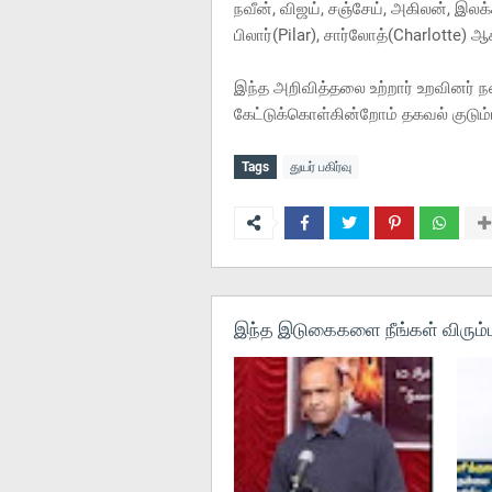
நவீன், விஜய், சஞ்சேய், அகிலன், இலக
பிலார்(Pilar), சார்லோத்(Charlotte)
இந்த அறிவித்தலை உற்றார் உறவினர் 
கேட்டுக்கொள்கின்றோம் தகவல் குடும்ப
Tags
துயர் பகிர்வு
இந்த இடுகைகளை நீங்கள் விரும்ப