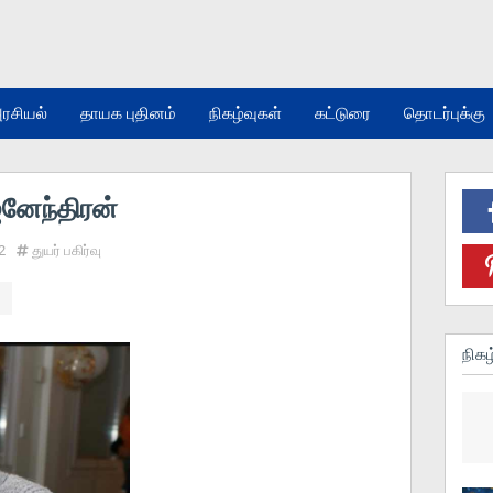
ரசியல்
தாயக புதினம்
நிகழ்வுகள்
கட்டுரை
தொடர்புக்கு
ஜனேந்திரன்
2
துயர் பகிர்வு
நிகழ