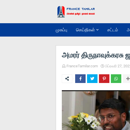
முகப்பு
செய்திகள்
சட்டம்
அ
அமரர் திருநாவுக்கரசு 
FranceTamilar.com
பிப்ரவரி 27, 202