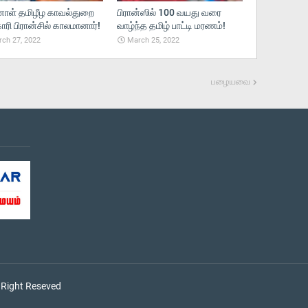
னாள் தமிழீழ காவல்துறை
பிரான்ஸில் 100 வயது வரை
ரி பிரான்சில் காலமானார்!
வாழ்ந்த தமிழ் பாட்டி மரணம்!
ch 27, 2022
March 25, 2022
பழையவை
 Right Reseved