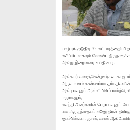
யாழ் புங்குடுதீவு 9ம் வட்டாரத்தைப் ப
வசிப்பிடமாகவும் கொண்ட திருநாவுக்
அன்று இறைவனடி எய்தினார்.
அன்னார் காலஞ்சென்றவர்களான ஐயம்
அருளம்பலம் கண்ணம்மா தம்பதிகளின் அ
அன்பு மகனும் அன்னி பிலிப் மார்ற்ரெலி
மருமகனும்,
வசந்தி அவர்களின் பெறா மகனும் ச
பாசமிகு தந்தையும் கஜேந்திரன் திரிய
ஐயம்பிள்ளை, குசன், கலன் ஆகியோரின் 