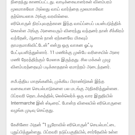
நிறைந்து காணப்பட்டது. வாடிக்கையாளர்கள் விளம்பரம்
மூலமாகவோ அல்லது வாய் வார்த்தை மூலமாகவோ
தற்செயலாக அங்கு வரவில்லை.
எரிபொருள் நிரப்புவதற்கான இந்த வாய்ப்பைப் பயன்படுத்திக்
கொள்ள அங்கு அனைவரும் விரைந்து வந்தனர்.நான் சீக்கிரம்
வந்தேன், ஆனால் நான் ஏற்கனவே மிகவும்
தாமதமாகிவிட்டேன்” என்று ஒரு வாகன ஓட்டி
பேட்டியளித்துள்ளார். 11 மணிக்கு முன்பே வரிசையில் அரை
மணி நேரத்திற்கும் மேலாக இருந்தது. சில மக்கள் முழு
விளம்பரத்தையும் படிக்காததால் ஏமாற்றம் அடைந்தனர்.
சமீபத்திய மாதங்களில், முக்கிய பிராண்டுகள் இந்த
வகையான செயல்பாடுகளை பல மடங்கு அதிகரித்துள்ளன.
பிப்ரவரி தொடக்கத்தில், லெக்லெர்க் ஒரு வார இறுதியில்
Intermarche இன் ஸ்டிரைட் போன்ற விலையில் எரிபொருளை
வழங்க முடிவு செய்தது.
கேசினோ அதன் “1 யூரோவில் எரிபொருள்” செயல்பாட்டை
புதுப்பித்துள்ளது. பிப்ரவரி நடுப்பகுதியில், சார்தேவில் உள்ள