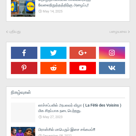
வேலைநிறுத்தத்திற்கு அழைப்பு!
May 14, 2025
புதியது
பழையவை
நிகழ்வுகள்
லாச்சப்பலில் அயலவர் விழா ( La Fētè des Voisins )
மிக சிறப்பாக நடைபெற்றது.
May 27, 2023
பிரான்சில் மாபெரும் இசை சங்கமம்!!
December 08, 2022