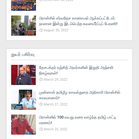
பிரான்சில் சர்வதேச காணாமல் ஆக்கப்பட்டோர்
நாளான இன்று இடம்பெற்ற கவனயீர்ப்புப் பேரணி!
August 30, 2022
துயர் பகிர்வு
தேசபக்தர் ரஞ்சித் அவர்களின் இறுதி அஞ்சலி
நிகழ்வுகள்!
March 29, 2022
முன்னாள் தமிழீழ காவல்துறை அதிகாரி பிரான்சில்
காலமானார்!
March 27, 2022
பிரான்ஸில் 100 வயது வரை வாழ்ந்த தமிழ் பாட்டி
மரணம்!
March 25, 2022