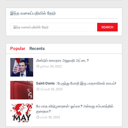
இந்த வலைப்பதிவில் தேடு
Popular
Recents
மீண்டும் சுகாதார அனுமதி அட்டை?
ஜூலை 04, 2022
Saint-Denis : பேருந்து மோதி இரு பாதசாரிகள் காயம்!
பிப்ரவரி 05, 2025
மே மாத விடுமுறைகள்: ஓய்வா? அல்லது சம்பளத்தில்
குறைவா?
ஏப்ரல் 30, 2025