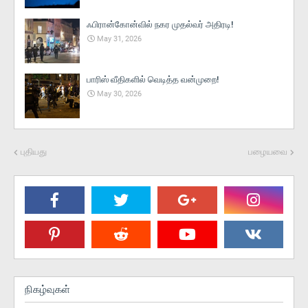
ஃபிரான்கோன்வில் நகர முதல்வர் அதிரடி!
May 31, 2026
பாரிஸ் வீதிகளில் வெடித்த வன்முறை!
May 30, 2026
புதியது
பழையவை
நிகழ்வுகள்