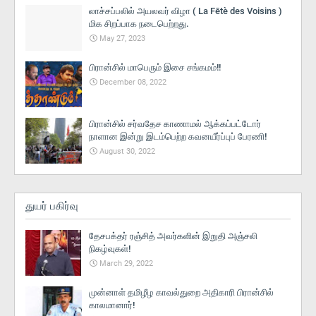
லாச்சப்பலில் அயலவர் விழா ( La Fētè des Voisins )
மிக சிறப்பாக நடைபெற்றது.
May 27, 2023
பிரான்சில் மாபெரும் இசை சங்கமம்!!
December 08, 2022
பிரான்சில் சர்வதேச காணாமல் ஆக்கப்பட்டோர்
நாளான இன்று இடம்பெற்ற கவனயீர்ப்புப் பேரணி!
August 30, 2022
துயர் பகிர்வு
தேசபக்தர் ரஞ்சித் அவர்களின் இறுதி அஞ்சலி
நிகழ்வுகள்!
March 29, 2022
முன்னாள் தமிழீழ காவல்துறை அதிகாரி பிரான்சில்
காலமானார்!