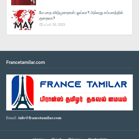
மே மாத விடுமுறைகள்: ஓய்வா? அல்லது சம்பளத்தில்
குறைவா?
ஏப்ரல் 30, 2025
Francetamilar.com
info@francetamilar.com
Email: