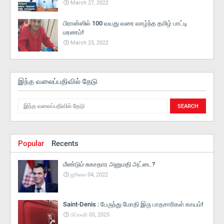
March 27, 2022
பிரான்ஸில் 100 வயது வரை வாழ்ந்த தமிழ் பாட்டி
மரணம்!
March 25, 2022
இந்த வலைப்பதிவில் தேடு
Popular
Recents
மீண்டும் சுகாதார அனுமதி அட்டை?
ஜூலை 04, 2022
Saint-Denis : பேருந்து மோதி இரு பாதசாரிகள் காயம்!
பிப்ரவரி 05, 2025