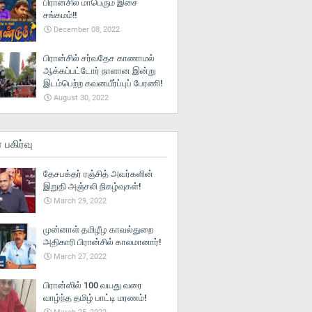
பிரான்சில் மாபெரும் இசை
சங்கமம்!!
December 08, 2022
பிரான்சில் சர்வதேச காணாமல்
ஆக்கப்பட்டோர் நாளான இன்று
இடம்பெற்ற கவனயீர்ப்புப் பேரணி!
August 30, 2022
் பகிர்வு
தேசபக்தர் ரஞ்சித் அவர்களின்
இறுதி அஞ்சலி நிகழ்வுகள்!
March 29, 2022
முன்னாள் தமிழீழ காவல்துறை
அதிகாரி பிரான்சில் காலமானார்!
March 27, 2022
பிரான்ஸில் 100 வயது வரை
வாழ்ந்த தமிழ் பாட்டி மரணம்!