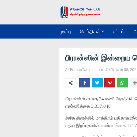
முகப்பு
செய்திகள்
சட்டம்
அ
பிரான்ஸின் இன்றைய 
FranceTamilar.com
பிப்ரவரி 08, 202
பிரான்ஸில் கடந்த 24 மணி நேரத்தில
எண்ணிக்கை 3,337,048
அதே தினத்தில் மாத்திரம் புதிதாக 
புதிய இறப்புகளின் எண்ணிக்கை 171 ஆக