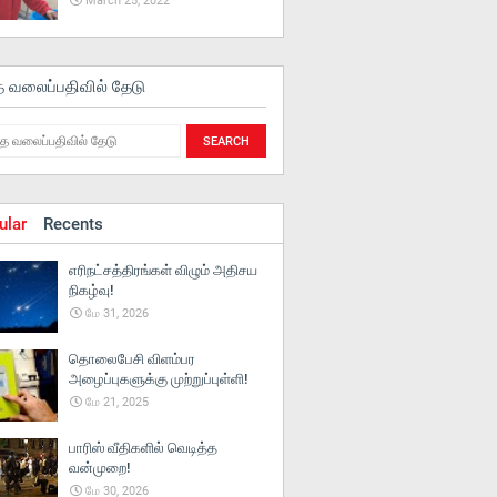
March 25, 2022
த வலைப்பதிவில் தேடு
ular
Recents
எரிநட்சத்திரங்கள் விழும் அதிசய
நிகழ்வு!
மே 31, 2026
தொலைபேசி விளம்பர
அழைப்புகளுக்கு முற்றுப்புள்ளி!
மே 21, 2025
பாரிஸ் வீதிகளில் வெடித்த
வன்முறை!
மே 30, 2026