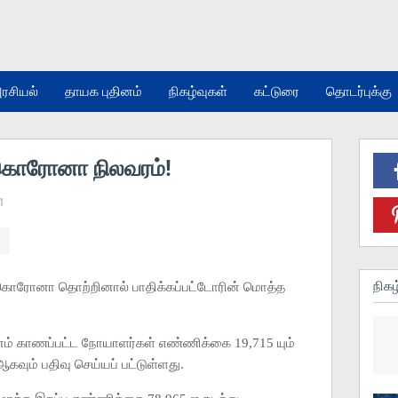
ரசியல்
தாயக புதினம்
நிகழ்வுகள்
கட்டுரை
தொடர்புக்கு
கொரோனா நிலவரம்!
1
நிகழ
் கொரோனா தொற்றினால் பாதிக்கப்பட்டோரின் மொத்த
இனம் காணப்பட்ட நோயாளர்கள் எண்ணிக்கை 19,715 யும்
வும் பதிவு செய்யப் பட்டுள்ளது.