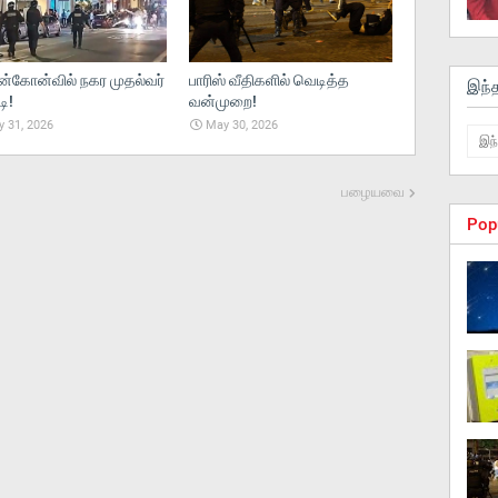
ன்கோன்வில் நகர முதல்வர்
பாரிஸ் வீதிகளில் வெடித்த
இந்
ி!
வன்முறை!
 31, 2026
May 30, 2026
பழையவை
Pop