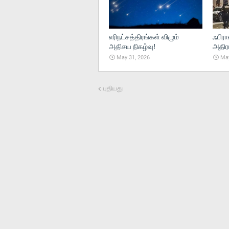
எரிநட்சத்திரங்கள் விழும்
ஃபிரா
அதிசய நிகழ்வு!
அதிரட
May 31, 2026
May
புதியது