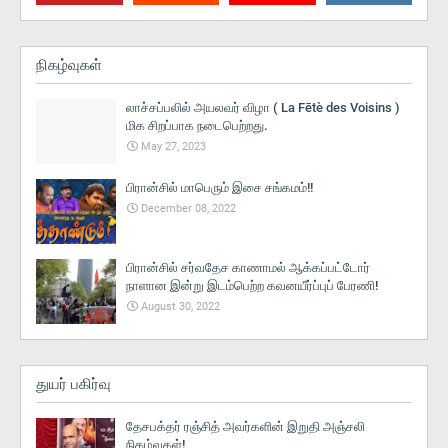
நிகழ்வுகள்
லாச்சப்பலில் அயலவர் விழா ( La Fētè des Voisins )
மிக சிறப்பாக நடைபெற்றது.
May 27, 2023
பிரான்சில் மாபெரும் இசை சங்கமம்!!
December 08, 2022
பிரான்சில் சர்வதேச காணாமல் ஆக்கப்பட்டோர்
நாளான இன்று இடம்பெற்ற கவனயீர்ப்புப் பேரணி!
August 30, 2022
துயர் பகிர்வு
தேசபக்தர் ரஞ்சித் அவர்களின் இறுதி அஞ்சலி
நிகழ்வுகள்!