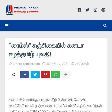
“ரைம்ஸ்" சஞ்சிகையில் கனடா
ஈழத்தமிழ் யுவதி!
FranceTamilar.com
பிப்ரவரி 17, 2021
செய்திகள்
கனடாவில் வசிக்கும் ஈழத்தமிழ் பின்னணி கொண்ட
மைத்ரேயி ராமகிருஷ்ணனை பிரபல "ரைம்ஸ்" சஞ்சிகை அதன்
அடுத்த நூறு (TIME100 Next) பிரபலங்களில் ஒருவராக