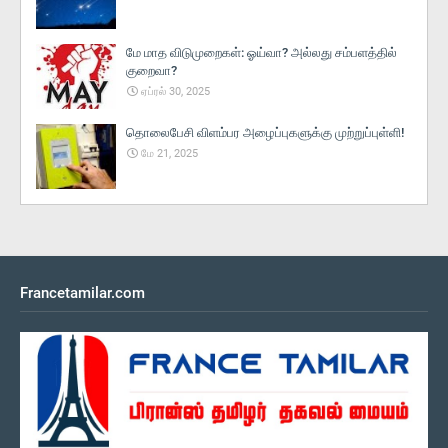
மே மாத விடுமுறைகள்: ஓய்வா? அல்லது சம்பளத்தில்
குறைவா?
ஏப்ரல் 30, 2025
தொலைபேசி விளம்பர அழைப்புகளுக்கு முற்றுப்புள்ளி!
மே 21, 2025
Francetamilar.com