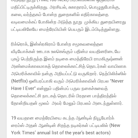
மதிப்பிட்டிருக்கிறது. அரசியல், சுகாதாரம், பொழுதுபோக்கு,
கலை, வர்த்தகம் போன்ற துறைகளில் எதிர்காலத்தை
வடிவமைக்கப் போகின்ற அடுத்த நூறு முக்கிய துறையினரது
பட்டியலிலேயே மைத்ரேயியின் பெயரும் இடம்பிடித்துள்ளது.
ரிக்ரொக், இன்ஸ்ரகிராம் போன்ற சமூகவலைத்தள
வீடியோக்கள் ஊடாக உலகெங்கும் பதின்ம வயதினரிடையே
புகழ் பெற்றிருந்த இளம் நடிகை மைத்திரேயி ராமகிருஷ்ணன்
அண்மைக்காலமாகத் தொலைக்காட்சித் தொடர்கள் வாயிலாக
அமெரிக்காவில் நன்கு அறியப்பட்டு வருகிறார். நெற்பிலிக்ஸில்
(Netflix) ஒளிபரப்பாகி வரும் அமெரிக்காவின் பிரபல "Never
Have I Ever" என்னும் பதின்மப் பருவ நகைச்சுவைத்
தொலைக்காட்சி நாடகத் தொடரில் பிரதான பாத்திரத்தில்
தோன்றியதன் மூலம் அவர் மேலும் பிரபலம் அடைந்துள்ளார்.
19 வயதான மைத்ரேயியை கடந்த ஆண்டில் நியூயோர்க்
ரைம்ஸ் அதன் ஆண்டின் சிறந்த நடிகர்கள் பட்டியலில் (New
York Times’ annual list of the year’s best actors)