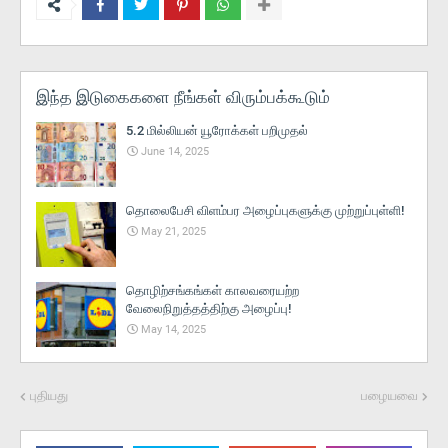
இந்த இடுகைகளை நீங்கள் விரும்பக்கூடும்
5.2 மில்லியன் யூரோக்கள் பறிமுதல்
June 14, 2025
தொலைபேசி விளம்பர அழைப்புகளுக்கு முற்றுப்புள்ளி!
May 21, 2025
தொழிற்சங்கங்கள் காலவரையற்ற
வேலைநிறுத்தத்திற்கு அழைப்பு!
May 14, 2025
புதியது
பழையவை