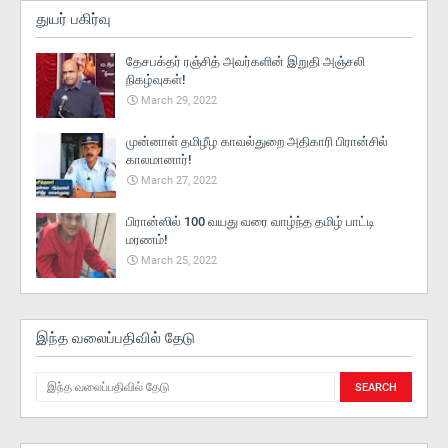
துயர் பகிர்வு
தேசபக்தர் ரஞ்சித் அவர்களின் இறுதி அஞ்சலி
நிகழ்வுகள்!
March 29, 2022
முன்னாள் தமிழீழ காவல்துறை அதிகாரி பிரான்சில்
காலமானார்!
March 27, 2022
பிரான்ஸில் 100 வயது வரை வாழ்ந்த தமிழ் பாட்டி
மரணம்!
March 25, 2022
இந்த வலைப்பதிவில் தேடு