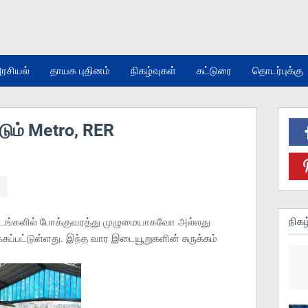
ரசியல்
தாயக புதினம்
நிகழ்வுகள்
கட்டுரை
தொடர்புக்கு
டும் Metro, RER
நிகழ
்தடங்களில் போக்குவரத்து முழுமையாகவோ அல்லது
்பட்டுள்ளது. இந்த வார இடையூறுகளின் சுருக்கம்