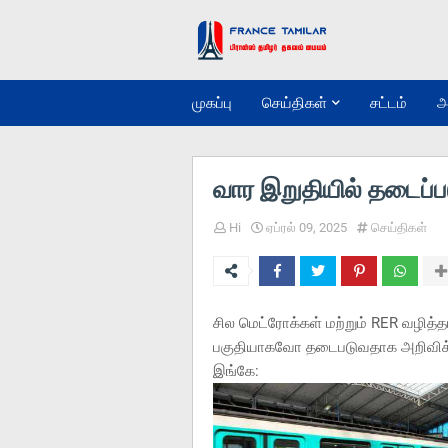
முகப்பு
செய்திகள்
சட்டம்
அ
வார இறுதியில் தடைப்ப
Hi
ஏப்ரல் 09, 2025
செய்திகள்
சில மெட்ரோக்கள் மற்றும் RER வழித
பகுதியாகவோ தடைபடுவதாக அறிவிக்கப
இங்கே: