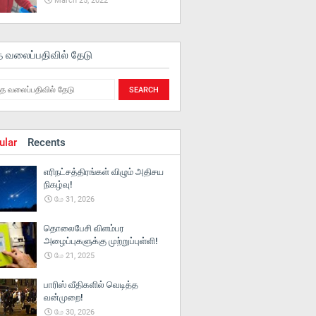
March 25, 2022
த வலைப்பதிவில் தேடு
ular
Recents
எரிநட்சத்திரங்கள் விழும் அதிசய
நிகழ்வு!
மே 31, 2026
தொலைபேசி விளம்பர
அழைப்புகளுக்கு முற்றுப்புள்ளி!
மே 21, 2025
பாரிஸ் வீதிகளில் வெடித்த
வன்முறை!
மே 30, 2026