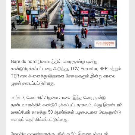
Gare du nord நிலையத்தில் வெடிகுண்டு ஒன்று
கண்டுபிடிக்கப்பட்டதை அடுத்து, TGV, Eurostar, RER மற்றும்
TER என அனைத்துவிதமான சேவைகளும் இன்று காலை
முதல் தடைப்பட்டுள்ளது.
மார்ச் 7, வெள்ளிக்கிழமை காலை இந்த வெடிகுண்டு
தண்டவாளத்தில் கண்டுபிடிக்கப்பட்டதாகவும், அது இரண்டாம்
உலகப்போர் காலத்து 50 ஆண்டுகள் பழமையான வெடிகுண்டு
எனவும் தெரிவிக்கப்பட்டுள்ளது.
மேலதிக தகவல்களுக்கு பரிஸ் தமிழ் இணையத்துடன்