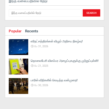
இந்த வலைப்பதிவில் தேடு
Popular
Recents
எரிநட்சத்திரங்கள் விழும் அதிசய நிகழ்வு!
மே 31, 2026
தொலைபேசி விளம்பர அழைப்புகளுக்கு முற்றுப்புள்ளி!
மே 21, 2025
பாரிஸ் வீதிகளில் வெடித்த வன்முறை!
மே 30, 2026