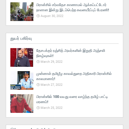
பிரான்சில் சர்வதேச காணாமல் ஆக்கப்பட்டோர்
நாளான இன்று இடம்பெற்ற கவனயீர்ப்புப் பேரணி!
August 30, 2022
துயர் பகிர்வு
தேசபக்தர் ரஞ்சித் அவர்களின் இறுதி அஞ்சலி
நிகழ்வுகள்!
March 29, 2022
முன்னாள் தமிழீழ காவல்துறை அதிகாரி பிரான்சில்
காலமானார்!
March 27, 2022
பிரான்ஸில் 100 வயது வரை வாழ்ந்த தமிழ் பாட்டி
மரணம்!
March 25, 2022