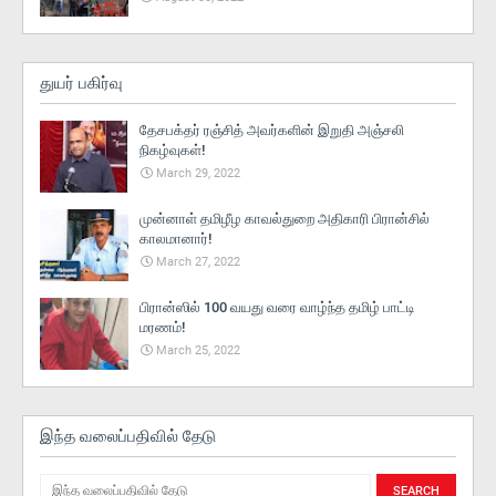
துயர் பகிர்வு
தேசபக்தர் ரஞ்சித் அவர்களின் இறுதி அஞ்சலி
நிகழ்வுகள்!
March 29, 2022
முன்னாள் தமிழீழ காவல்துறை அதிகாரி பிரான்சில்
காலமானார்!
March 27, 2022
பிரான்ஸில் 100 வயது வரை வாழ்ந்த தமிழ் பாட்டி
மரணம்!
March 25, 2022
இந்த வலைப்பதிவில் தேடு