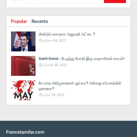
Popular
Recents
மீண்டும் சுகாதார அனுமதி அட்டை?
ஜூலை 04, 2022
Saint-Denis : பேருந்து மோதி இரு பாதசாரிகள் காயம்!
பிப்ரவரி 05, 2025
மே மாத விடுமுறைகள்: ஓய்வா? அல்லது சம்பளத்தில்
குறைவா?
ஏப்ரல் 30, 2025
Francetamilar.com