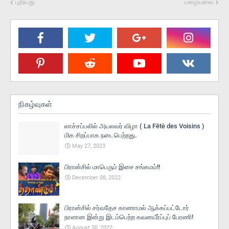
புதியது
பழையவை
நிகழ்வுகள்
லாச்சப்பலில் அயலவர் விழா ( La Fētè des Voisins )
மிக சிறப்பாக நடைபெற்றது.
May 27, 2023
பிரான்சில் மாபெரும் இசை சங்கமம்!!
December 08, 2022
பிரான்சில் சர்வதேச காணாமல் ஆக்கப்பட்டோர்
நாளான இன்று இடம்பெற்ற கவனயீர்ப்புப் பேரணி!
August 30, 2022