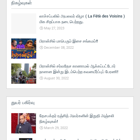
நிகழ்வுகள்
லாச்சப்பலில் அயலவர் விழா ( La Fētè des Voisins )
மிக சிறப்பாக நடைபெற்றது.
May 27, 2023
பிரான்சில் மாபெரும் இசை சங்கமம்!!
December 08, 2022
பிரான்சில் சர்வதேச காணாமல் ஆக்கப்பட்டோர்
நாளான இன்று இடம்பெற்ற கவனயீர்ப்புப் பேரணி!
August 30, 2022
துயர் பகிர்வு
தேசபக்தர் ரஞ்சித் அவர்களின் இறுதி அஞ்சலி
நிகழ்வுகள்!
March 29, 2022