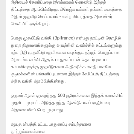
நிதியைச் சேகரிப்பதை இலக்காகக் கொண்டு இந்தத்
திட்டத்தை ஆரம்பிக்கிறது. பிரெஞ்சு மக்கள் தங்கள் பணத்தை
அதில் முதலீடு செய்யலாம் - என்ற விவரத்தை அமைச்சர்
வெளியிட்டிருக்கிறார்.
பொது முதலீட்டு வங்கி (Bpifrance) என்பது நாட்டின் தொழில்
துறை நிறுவனங்களுக்கு அவற்றின் வளர்ச்சிக் கட்டங்களுக்கு
ஏற்ப நிதி முதலீட்டு உதவிகளை வழங்குவதற்குப் பொறுப்பான
அரசாங்க வங்கி ஆகும். பாதுகாப்புடன் தொடர்புடைய
கம்பனிகளுக்கு முதலீடுகளை அதிகரிக்க வசதியாகவே
குடிமக்களின் பங்களிப்புடனான இந்தச் சேமிப்புத் திட்டத்தை
அந்த வங்கி ஆரம்பிக்கின்றது.
ஒருவர் ஆகக் குறைந்தது 500 யூரோக்களை இந்தக் கணக்கில்
முதலிட முடியும். அடுத்த ஐந்து ஆண்டுகாலப்பகுதிவரை
அதனை மீளப் பெற முடியாது.
ஆயுத உற்பத்தி உட்பட பாதுகாப்பு சம்பந்தமான
நூற்றுக்கணக்கான