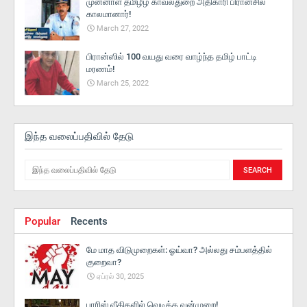
முன்னாள் தமிழீழ காவல்துறை அதிகாரி பிரான்சில்
காலமானார்!
March 27, 2022
பிரான்ஸில் 100 வயது வரை வாழ்ந்த தமிழ் பாட்டி
மரணம்!
March 25, 2022
இந்த வலைப்பதிவில் தேடு
Popular
Recents
மே மாத விடுமுறைகள்: ஓய்வா? அல்லது சம்பளத்தில்
குறைவா?
ஏப்ரல் 30, 2025
பாரிஸ் வீதிகளில் வெடித்த வன்முறை!