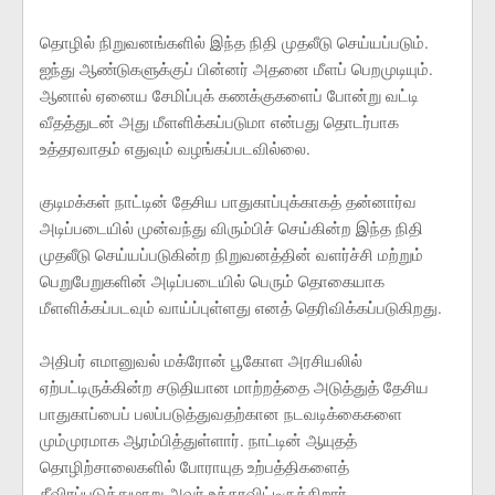
தொழில் நிறுவனங்களில் இந்த நிதி முதலீடு செய்யப்படும்.
ஐந்து ஆண்டுகளுக்குப் பின்னர் அதனை மீளப் பெறமுடியும்.
ஆனால் ஏனைய சேமிப்புக் கணக்குகளைப் போன்று வட்டி
வீதத்துடன் அது மீளளிக்கப்படுமா என்பது தொடர்பாக
உத்தரவாதம் எதுவும் வழங்கப்படவில்லை.
குடிமக்கள் நாட்டின் தேசிய பாதுகாப்புக்காகத் தன்னார்வ
அடிப்படையில் முன்வந்து விரும்பிச் செய்கின்ற இந்த நிதி
முதலீடு செய்யப்படுகின்ற நிறுவனத்தின் வளர்ச்சி மற்றும்
பெறுபேறுகளின் அடிப்படையில் பெரும் தொகையாக
மீளளிக்கப்படவும் வாய்ப்புள்ளது எனத் தெரிவிக்கப்படுகிறது.
அதிபர் எமானுவல் மக்ரோன் பூகோள அரசியலில்
ஏற்பட்டிருக்கின்ற சடுதியான மாற்றத்தை அடுத்துத் தேசிய
பாதுகாப்பைப் பலப்படுத்துவதற்கான நடவடிக்கைகளை
மும்முரமாக ஆரம்பித்துள்ளார். நாட்டின் ஆயுதத்
தொழிற்சாலைகளில் போராயுத உற்பத்திகளைத்
தீவிரப்படுத்துமாறு அவர் உத்தரவிட்டிருக்கிறார்.