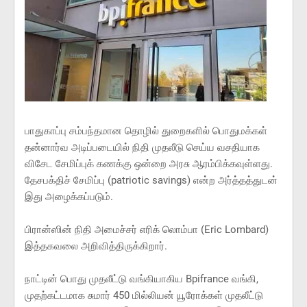
பாதுகாப்பு சம்பந்தமான தொழில் துறைகளில் பொதுமக்கள்
தன்னார்வ அடிப்படையில் நிதி முதலீடு செய்ய வசதியாக
விசேட சேமிப்புக் கணக்கு ஒன்றை அரசு ஆரம்பிக்கவுள்ளது.
தேசபக்திச் சேமிப்பு (patriotic savings) என்ற அர்த்தத்துடன்
இது அழைக்கப்படும்.
பிரான்ஸின் நிதி அமைச்சர் எரிக் லொம்பா (Eric Lombard)
இத்தகவலை அறிவித்திருக்கிறார்.
நாட்டின் பொது முதலீட்டு வங்கியாகிய Bpifrance வங்கி,
முதற்கட்டமாக சுமார் 450 மில்லியன் யூரோக்கள் முதலீட்டு