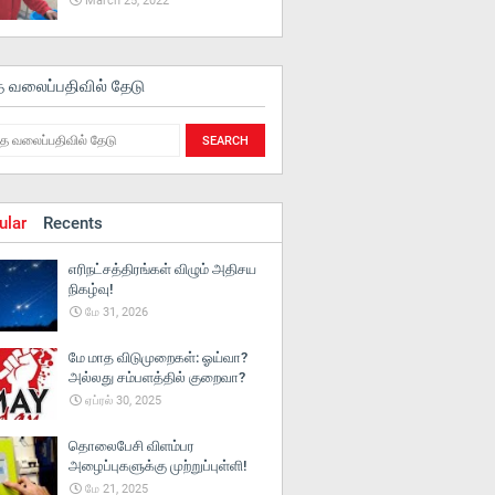
March 25, 2022
த வலைப்பதிவில் தேடு
ular
Recents
எரிநட்சத்திரங்கள் விழும் அதிசய
நிகழ்வு!
மே 31, 2026
மே மாத விடுமுறைகள்: ஓய்வா?
அல்லது சம்பளத்தில் குறைவா?
ஏப்ரல் 30, 2025
தொலைபேசி விளம்பர
அழைப்புகளுக்கு முற்றுப்புள்ளி!
மே 21, 2025