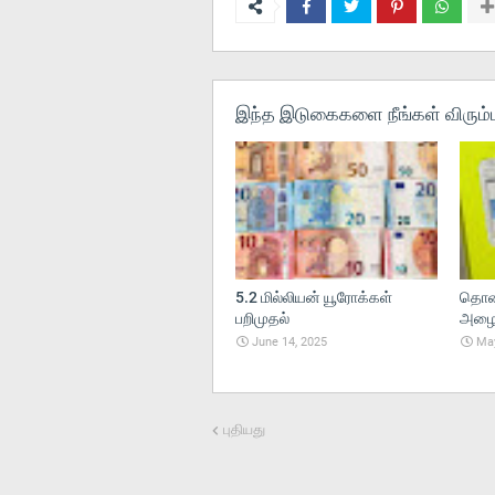
இந்த இடுகைகளை நீங்கள் விரும்ப
5.2 மில்லியன் யூரோக்கள்
தொலை
பறிமுதல்
அழைப்
June 14, 2025
May
புதியது