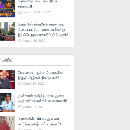
பிரான்சில் மாபெரும் இசை
சங்கமம்!!
December 08, 2022
பிரான்சில் சர்வதேச காணாமல்
ஆக்கப்பட்டோர் நாளான இன்று
இடம்பெற்ற கவனயீர்ப்புப் பேரணி!
August 30, 2022
் பகிர்வு
தேசபக்தர் ரஞ்சித் அவர்களின்
இறுதி அஞ்சலி நிகழ்வுகள்!
March 29, 2022
முன்னாள் தமிழீழ காவல்துறை
அதிகாரி பிரான்சில் காலமானார்!
March 27, 2022
பிரான்ஸில் 100 வயது வரை
வாழ்ந்த தமிழ் பாட்டி மரணம்!