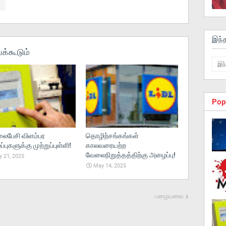
இந்
க்கூடும்
Pop
பேசி விளம்பர
தொழிற்சங்கங்கள்
புகளுக்கு முற்றுப்புள்ளி!
காலவரையற்ற
வேலைநிறுத்தத்திற்கு அழைப்பு!
 21, 2025
May 14, 2025
பழையவை