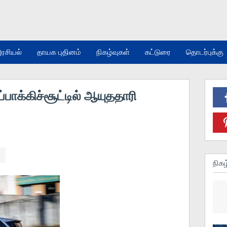
ரசியல்
தாயக புதினம்
நிகழ்வுகள்
கட்டுரை
தொடர்புக்கு
பாக்கிச்சூட்டில் ஆயுததாரி
நிகழ