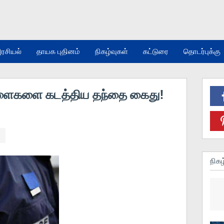
ரசியல்
தாயக புதினம்
நிகழ்வுகள்
கட்டுரை
தொடர்புக்கு
ள்ளைகளை கடத்திய தந்தை கைது!
நிகழ