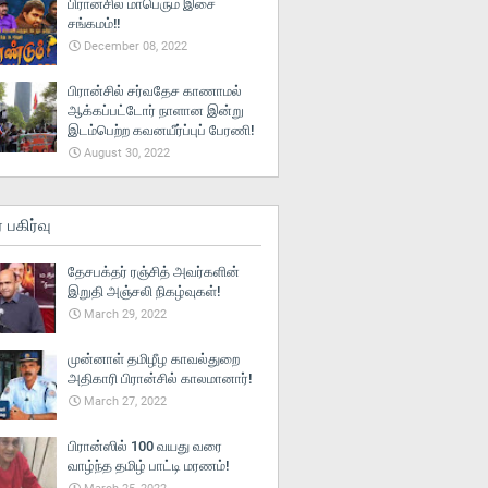
பிரான்சில் மாபெரும் இசை
சங்கமம்!!
December 08, 2022
பிரான்சில் சர்வதேச காணாமல்
ஆக்கப்பட்டோர் நாளான இன்று
இடம்பெற்ற கவனயீர்ப்புப் பேரணி!
August 30, 2022
் பகிர்வு
தேசபக்தர் ரஞ்சித் அவர்களின்
இறுதி அஞ்சலி நிகழ்வுகள்!
March 29, 2022
முன்னாள் தமிழீழ காவல்துறை
அதிகாரி பிரான்சில் காலமானார்!
March 27, 2022
பிரான்ஸில் 100 வயது வரை
வாழ்ந்த தமிழ் பாட்டி மரணம்!