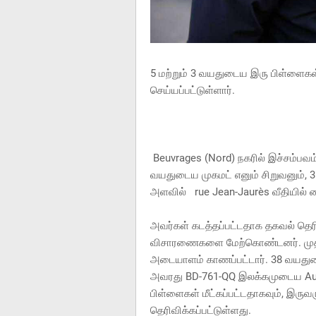
5 மற்றும் 3 வயதுடைய இரு பிள்ளைகள்
செய்யப்பட்டுள்ளார்.
Beuvrages (Nord) நகரில் இச்சம்பவம
வயதுடைய முகமட் எனும் சிறுவனும், 3
அளவில் rue Jean-Jaurès வீதியில் வ
அவர்கள் கடத்தப்பட்டதாக தகவல் தெரி
விசாரணைகளை மேற்கொண்டனர். முதல
அடையாளம் காணப்பட்டார். 38 வயதுடை
அவரது BD-761-QQ இலக்கமுடைய Aud
பிள்ளைகள் மீட்கப்பட்டதாகவும், இருவ
தெரிவிக்கப்பட்டுள்ளது.