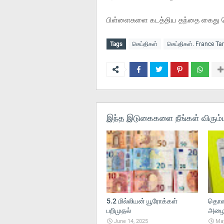
பிள்ளைகளை கடத்திய தந்தை கைது செய
Tags
செய்திகள்
செய்திகள். France T
இந்த இடுகைகளை நீங்கள் விரும்ப
5.2 மில்லியன் யூரோக்கள்
தொலை
பறிமுதல்
அழைப்
June 14, 2025
May