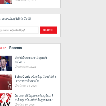
March 25, 2022
த வலைப்பதிவில் தேடு
ular
Recents
மீண்டும் சுகாதார அனுமதி
அட்டை?
ஜூலை 04, 2022
Saint-Denis : பேருந்து மோதி இரு
பாதசாரிகள் காயம்!
பிப்ரவரி 05, 2025
மே மாத விடுமுறைகள்: ஓய்வா?
அல்லது சம்பளத்தில் குறைவா?
ஏப்ரல் 30, 2025