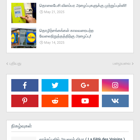
தொலைபேசி விளம்பர அழைப்புகளுக்கு முற்றுப்புள்ளி!
May 21, 2025
தொழிற்சங்கங்கள் காலவரையற்ற
வேலைநிறுத்தத்திற்கு அழைப்பு!
May 14, 2025
புதியது
பழையவை
நிகழ்வுகள்
லாச்சப்பலில் அயலவர் விழா ( La Fētè des Voisins )