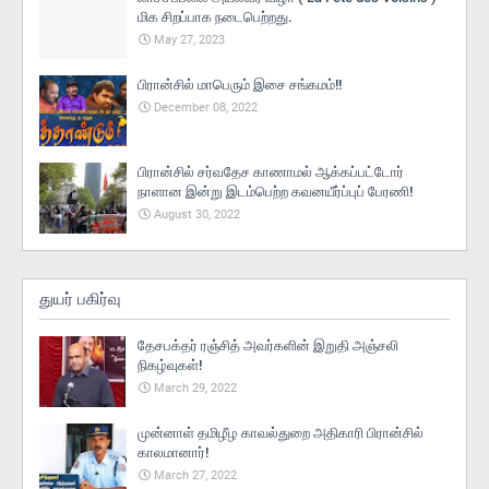
மிக சிறப்பாக நடைபெற்றது.
May 27, 2023
பிரான்சில் மாபெரும் இசை சங்கமம்!!
December 08, 2022
பிரான்சில் சர்வதேச காணாமல் ஆக்கப்பட்டோர்
நாளான இன்று இடம்பெற்ற கவனயீர்ப்புப் பேரணி!
August 30, 2022
துயர் பகிர்வு
தேசபக்தர் ரஞ்சித் அவர்களின் இறுதி அஞ்சலி
நிகழ்வுகள்!
March 29, 2022
முன்னாள் தமிழீழ காவல்துறை அதிகாரி பிரான்சில்
காலமானார்!
March 27, 2022