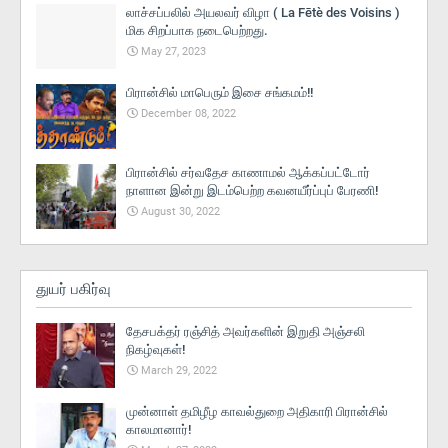
லாச்சப்பலில் அயலவர் விழா ( La Fētè des Voisins )
மிக சிறப்பாக நடைபெற்றது.
May 27, 2023
பிரான்சில் மாபெரும் இசை சங்கமம்!!
December 08, 2022
பிரான்சில் சர்வதேச காணாமல் ஆக்கப்பட்டோர்
நாளான இன்று இடம்பெற்ற கவனயீர்ப்புப் பேரணி!
August 30, 2022
துயர் பகிர்வு
தேசபக்தர் ரஞ்சித் அவர்களின் இறுதி அஞ்சலி
நிகழ்வுகள்!
March 29, 2022
முன்னாள் தமிழீழ காவல்துறை அதிகாரி பிரான்சில்
காலமானார்!