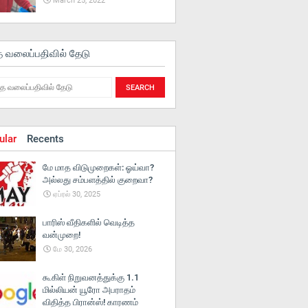
March 25, 2022
த வலைப்பதிவில் தேடு
ular
Recents
மே மாத விடுமுறைகள்: ஓய்வா?
அல்லது சம்பளத்தில் குறைவா?
ஏப்ரல் 30, 2025
பாரிஸ் வீதிகளில் வெடித்த
வன்முறை!
மே 30, 2026
கூகிள் நிறுவனத்துக்கு 1.1
மில்லியன் யூரோ அபராதம்
விதித்த பிரான்ஸ்! காரணம்