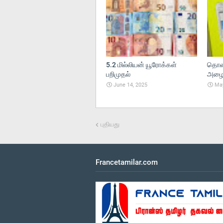
5.2 மில்லியன் யூரோக்கள்
தொலை
பறிமுதல்
அழைப்
June 14, 2025
May
புதியது
Francetamilar.com