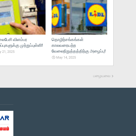
பேசி விளம்பர
தொழிற்சங்கங்கள்
புகளுக்கு முற்றுப்புள்ளி!
காலவரையற்ற
வேலைநிறுத்தத்திற்கு அழைப்பு!
 21, 2025
May 14, 2025
பழையவை