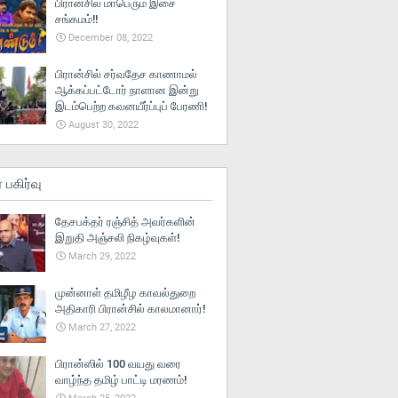
பிரான்சில் மாபெரும் இசை
சங்கமம்!!
December 08, 2022
பிரான்சில் சர்வதேச காணாமல்
ஆக்கப்பட்டோர் நாளான இன்று
இடம்பெற்ற கவனயீர்ப்புப் பேரணி!
August 30, 2022
் பகிர்வு
தேசபக்தர் ரஞ்சித் அவர்களின்
இறுதி அஞ்சலி நிகழ்வுகள்!
March 29, 2022
முன்னாள் தமிழீழ காவல்துறை
அதிகாரி பிரான்சில் காலமானார்!
March 27, 2022
பிரான்ஸில் 100 வயது வரை
வாழ்ந்த தமிழ் பாட்டி மரணம்!