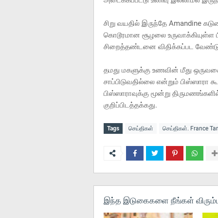
அடைக்கப்பட்டு உணவு இல்லாமல் இரு
சிறு வயதில் இருந்தே Amandine கடுமை
கொடூரமான சூழலை உருவாக்கியுள்ள ப
சிறைத்தண்டனை விதிக்கப்பட வேண்டும
தமது மகளுக்கு உணவின் மீது ஒருவகை
சாப்பிடுவதில்லை என்றும் பிஸ்ஸாரா க
பிஸ்ஸாராவுக்கு மூன்று திருமணங்களில
குறிப்பிடத்தக்கது.
Tags
செய்திகள்
செய்திகள். France T
இந்த இடுகைகளை நீங்கள் விரும்ப