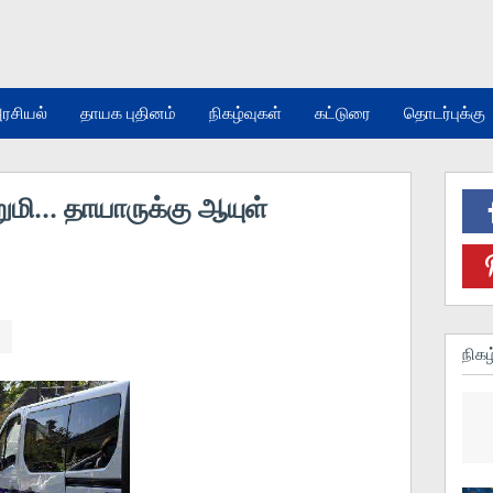
ரசியல்
தாயக புதினம்
நிகழ்வுகள்
கட்டுரை
தொடர்புக்கு
ுமி... தாயாருக்கு ஆயுள்
நிகழ