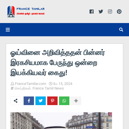
ஓய்வினை அறிவித்ததன் பின்னர்
இரகசியமாக பேருந்து ஒன்றை
இயக்கியவர் கைது!
FranceTamilar.com
மே 15, 2024
செய்திகள். France Tamil News