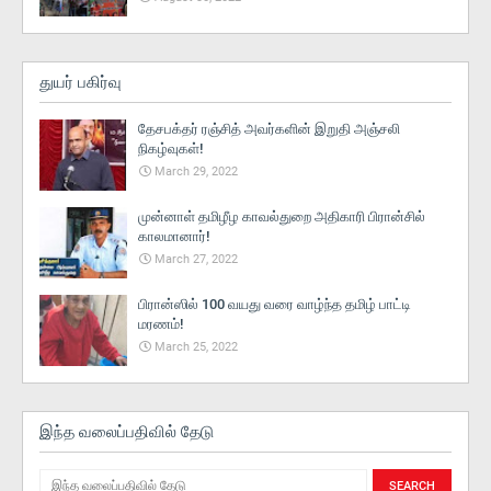
துயர் பகிர்வு
தேசபக்தர் ரஞ்சித் அவர்களின் இறுதி அஞ்சலி
நிகழ்வுகள்!
March 29, 2022
முன்னாள் தமிழீழ காவல்துறை அதிகாரி பிரான்சில்
காலமானார்!
March 27, 2022
பிரான்ஸில் 100 வயது வரை வாழ்ந்த தமிழ் பாட்டி
மரணம்!
March 25, 2022
இந்த வலைப்பதிவில் தேடு