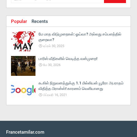
Popular
Recents
மே மாத விடுமுறைகள்: ஓய்வா? அல்லது சம்பளத்தில்
குறைவா?
ஏப்ரல் 30, 2025
பாரிஸ் வீதிகளில் வெடித்த வன்முறை!
மே 30, 2026
கூகிள் நிறுவனத்துக்கு 1.1 மில்லியன் யூரோ அபராதம்
விதித்த பிரான்ஸ்! காரணம் வெளியானது
பிப்ரவரி 16, 2021
Francetamilar.com