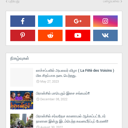
புதியது
பழையவை
நிகழ்வுகள்
லாச்சப்பலில் அயலவர் விழா ( La Fētè des Voisins )
மிக சிறப்பாக நடைபெற்றது.
May 27, 2023
பிரான்சில் மாபெரும் இசை சங்கமம்!!
December 08, 2022
பிரான்சில் சர்வதேச காணாமல் ஆக்கப்பட்டோர்
நாளான இன்று இடம்பெற்ற கவனயீர்ப்புப் பேரணி!
August 30, 2022