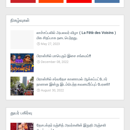
நிகழ்வுகள்
லாச்சப்பலில் அயலவர் விழா ( La Fētè des Voisins )
மிக சிறப்பாக நடைபெற்றது.
May 27, 2023
பிரான்சில் மாபெரும் இசை சங்கமம்!!
December 08, 2022
பிரான்சில் சர்வதேச காணாமல் ஆக்கப்பட்டோர்
நாளான இன்று இடம்பெற்ற கவனயீர்ப்புப் பேரணி!
August 30, 2022
துயர் பகிர்வு
தேசபக்தர் ரஞ்சித் அவர்களின் இறுதி அஞ்சலி