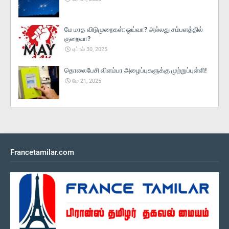
மே மாத விடுமுறைகள்: ஓய்வா? அல்லது சம்பளத்தில்
குறைவா?
ஏப்ரல் 30, 2025
தொலைபேசி விளம்பர அழைப்புகளுக்கு முற்றுப்புள்ளி!
மே 21, 2025
Francetamilar.com