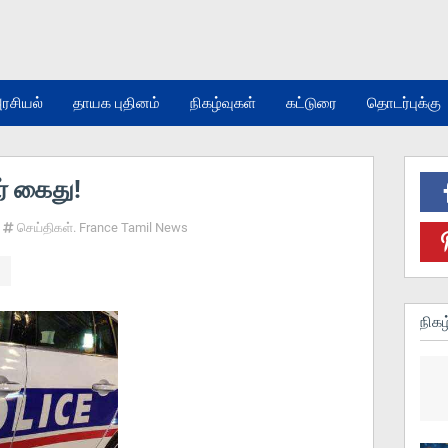
ரசியல்
தாயக புதினம்
நிகழ்வுகள்
கட்டுரை
தொடர்புக்கு
ர் கைது!
செய்திகள். France Tamil News
நிகழ