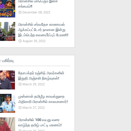
பிரான்சில் மாபெரும் இசை
சங்கமம்!!
December 08, 2022
பிரான்சில் சர்வதேச காணாமல்
ஆக்கப்பட்டோர் நாளான இன்று
இடம்பெற்ற கவனயீர்ப்புப் பேரணி!
August 30, 2022
் பகிர்வு
தேசபக்தர் ரஞ்சித் அவர்களின்
இறுதி அஞ்சலி நிகழ்வுகள்!
March 29, 2022
முன்னாள் தமிழீழ காவல்துறை
அதிகாரி பிரான்சில் காலமானார்!
March 27, 2022
பிரான்ஸில் 100 வயது வரை
வாழ்ந்த தமிழ் பாட்டி மரணம்!