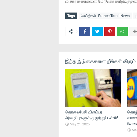
விசாரணைகளை மேற்கொண்டுவந்ததை அட
Tags
செய்திகள். France Tamil News
இந்த இடுகைகளை நீங்கள் விரும்ப
தொலைபேசி விளம்பர
தொழி
அழைப்புகளுக்கு முற்றுப்புள்ளி!
காலவ
வேலைந
May 21, 2025
May