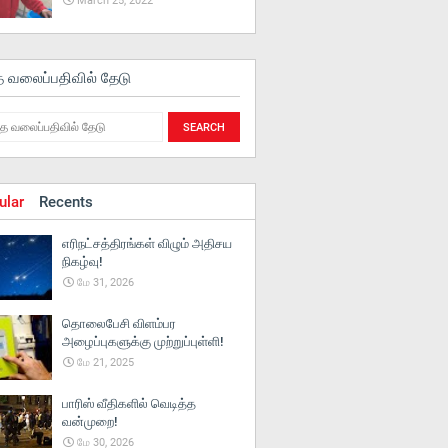
March 25, 2022
த வலைப்பதிவில் தேடு
ular
Recents
எரிநட்சத்திரங்கள் விழும் அதிசய
நிகழ்வு!
மே 31, 2026
தொலைபேசி விளம்பர
அழைப்புகளுக்கு முற்றுப்புள்ளி!
மே 21, 2025
பாரிஸ் வீதிகளில் வெடித்த
வன்முறை!
மே 30, 2026