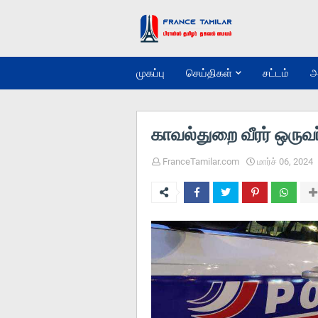
முகப்பு
செய்திகள்
சட்டம்
அ
காவல்துறை வீரர் ஒருவ
FranceTamilar.com
மார்ச் 06, 2024