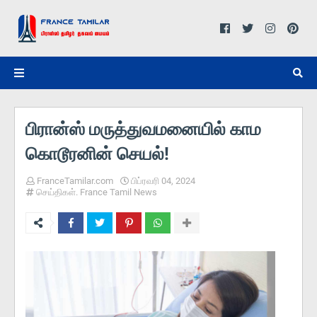
பிரான்ஸ் மருத்துவமனையில் காம
கொடூரனின் செயல்!
FranceTamilar.com
பிப்ரவரி 04, 2024
செய்திகள். France Tamil News