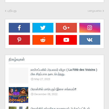
புதியது
பழையவை
நிகழ்வுகள்
லாச்சப்பலில் அயலவர் விழா ( La Fētè des Voisins )
மிக சிறப்பாக நடைபெற்றது.
May 27, 2023
பிரான்சில் மாபெரும் இசை சங்கமம்!!
December 08, 2022
பிரான்சில் சர்வதேச காணாமல் ஆக்கப்பட்டோர்