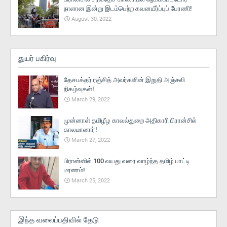
நாளான இன்று இடம்பெற்ற கவனயீர்ப்புப் பேரணி!
August 30, 2022
துயர் பகிர்வு
தேசபக்தர் ரஞ்சித் அவர்களின் இறுதி அஞ்சலி
நிகழ்வுகள்!
March 29, 2022
முன்னாள் தமிழீழ காவல்துறை அதிகாரி பிரான்சில்
காலமானார்!
March 27, 2022
பிரான்ஸில் 100 வயது வரை வாழ்ந்த தமிழ் பாட்டி
மரணம்!
March 25, 2022
இந்த வலைப்பதிவில் தேடு