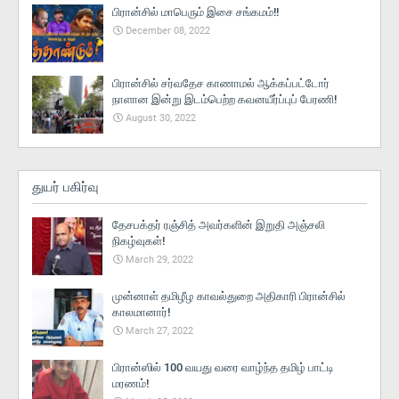
பிரான்சில் மாபெரும் இசை சங்கமம்!!
December 08, 2022
பிரான்சில் சர்வதேச காணாமல் ஆக்கப்பட்டோர்
நாளான இன்று இடம்பெற்ற கவனயீர்ப்புப் பேரணி!
August 30, 2022
துயர் பகிர்வு
தேசபக்தர் ரஞ்சித் அவர்களின் இறுதி அஞ்சலி
நிகழ்வுகள்!
March 29, 2022
முன்னாள் தமிழீழ காவல்துறை அதிகாரி பிரான்சில்
காலமானார்!
March 27, 2022
பிரான்ஸில் 100 வயது வரை வாழ்ந்த தமிழ் பாட்டி
மரணம்!