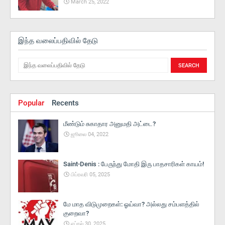
March 25, 2022
இந்த வலைப்பதிவில் தேடு
Popular
Recents
மீண்டும் சுகாதார அனுமதி அட்டை?
ஜூலை 04, 2022
Saint-Denis : பேருந்து மோதி இரு பாதசாரிகள் காயம்!
பிப்ரவரி 05, 2025
மே மாத விடுமுறைகள்: ஓய்வா? அல்லது சம்பளத்தில்
குறைவா?
ஏப்ரல் 30, 2025