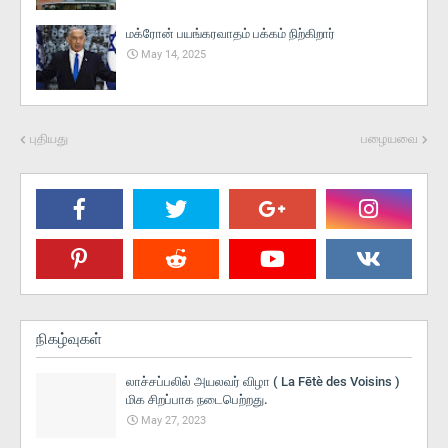
மக்ரோன் பயங்கரவாதம் பக்கம் நிற்கிறார்
May 14, 2025
புதியது
பழையவை
நிகழ்வுகள்
லாச்சப்பலில் அயலவர் விழா ( La Fētè des Voisins )
மிக சிறப்பாக நடைபெற்றது.
May 27, 2023