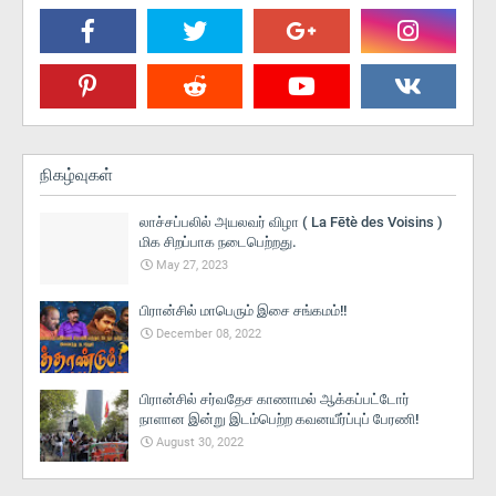
நிகழ்வுகள்
லாச்சப்பலில் அயலவர் விழா ( La Fētè des Voisins )
மிக சிறப்பாக நடைபெற்றது.
May 27, 2023
பிரான்சில் மாபெரும் இசை சங்கமம்!!
December 08, 2022
பிரான்சில் சர்வதேச காணாமல் ஆக்கப்பட்டோர்
நாளான இன்று இடம்பெற்ற கவனயீர்ப்புப் பேரணி!
August 30, 2022