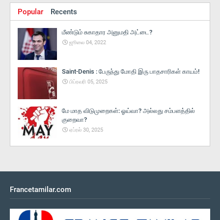
Popular
Recents
மீண்டும் சுகாதார அனுமதி அட்டை?
ஜூலை 04, 2022
Saint-Denis : பேருந்து மோதி இரு பாதசாரிகள் காயம்!
பிப்ரவரி 05, 2025
மே மாத விடுமுறைகள்: ஓய்வா? அல்லது சம்பளத்தில்
குறைவா?
ஏப்ரல் 30, 2025
Francetamilar.com