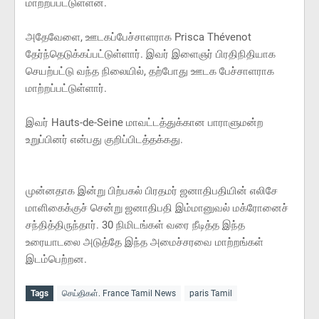
மாற்றப்பட்டுள்ளன.
அதேவேளை, ஊடகப்பேச்சாளராக Prisca Thévenot
தேர்ந்தெடுக்கப்பட்டுள்ளார். இவர் இளைஞர் பிரதிநிதியாக
செயற்பட்டு வந்த நிலையில், தற்போது ஊடக பேச்சாளராக
மாற்றப்பட்டுள்ளார்.
இவர் Hauts-de-Seine மாவட்டத்துக்கான பாராளுமன்ற
உறுப்பினர் என்பது குறிப்பிடத்தக்கது.
முன்னதாக இன்று பிற்பகல் பிரதமர் ஜனாதிபதியின் எலிசே
மாளிகைக்குச் சென்று ஜனாதிபதி இம்மானுவல் மக்ரோனைச்
சந்தித்திருந்தார். 30 நிமிடங்கள் வரை நீடித்த இந்த
உரையாடலை அடுத்தே இந்த அமைச்சரவை மாற்றங்கள்
இடம்பெற்றன.
Tags
செய்திகள். France Tamil News
paris Tamil