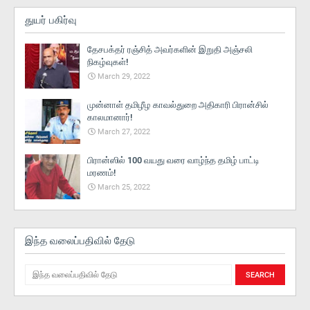
துயர் பகிர்வு
தேசபக்தர் ரஞ்சித் அவர்களின் இறுதி அஞ்சலி
நிகழ்வுகள்!
March 29, 2022
முன்னாள் தமிழீழ காவல்துறை அதிகாரி பிரான்சில்
காலமானார்!
March 27, 2022
பிரான்ஸில் 100 வயது வரை வாழ்ந்த தமிழ் பாட்டி
மரணம்!
March 25, 2022
இந்த வலைப்பதிவில் தேடு