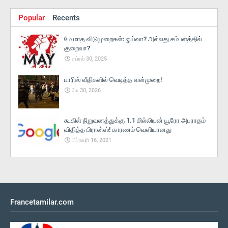
Popular
Recents
மே மாத விடுமுறைகள்: ஓய்வா? அல்லது சம்பளத்தில்
குறைவா?
ஏப்ரல் 30, 2025
பாரிஸ் வீதிகளில் வெடித்த வன்முறை!
மே 30, 2026
கூகிள் நிறுவனத்துக்கு 1.1 மில்லியன் யூரோ அபராதம்
விதித்த பிரான்ஸ்! காரணம் வெளியானது
பிப்ரவரி 16, 2021
Francetamilar.com