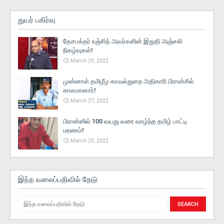
துயர் பகிர்வு
தேசபக்தர் ரஞ்சித் அவர்களின் இறுதி அஞ்சலி
நிகழ்வுகள்!
March 29, 2022
முன்னாள் தமிழீழ காவல்துறை அதிகாரி பிரான்சில்
காலமானார்!
March 27, 2022
பிரான்ஸில் 100 வயது வரை வாழ்ந்த தமிழ் பாட்டி
மரணம்!
March 25, 2022
இந்த வலைப்பதிவில் தேடு