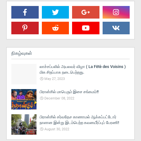
நிகழ்வுகள்
லாச்சப்பலில் அயலவர் விழா ( La Fētè des Voisins )
மிக சிறப்பாக நடைபெற்றது.
May 27, 2023
பிரான்சில் மாபெரும் இசை சங்கமம்!!
December 08, 2022
பிரான்சில் சர்வதேச காணாமல் ஆக்கப்பட்டோர்
நாளான இன்று இடம்பெற்ற கவனயீர்ப்புப் பேரணி!
August 30, 2022