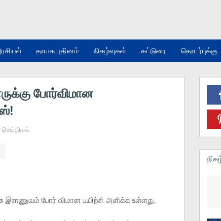
ரசியல்
தாயக புதினம்
நிகழ்வுகள்
கட்டுரை
தொடர்புக்கு
ருக்கு போர்விமான
ஸ்!
செய்திகள்
நிகழ
்சு இராணுவம் போர் விமான பயிற்சி அளிக்க உள்ளது.