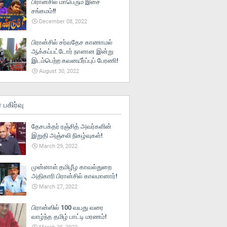
பிரான்சில் மாபெரும் இசை
சங்கமம்!!
December 08, 2022
பிரான்சில் சர்வதேச காணாமல்
ஆக்கப்பட்டோர் நாளான இன்று
இடம்பெற்ற கவனயீர்ப்புப் பேரணி!
August 30, 2022
் பகிர்வு
தேசபக்தர் ரஞ்சித் அவர்களின்
இறுதி அஞ்சலி நிகழ்வுகள்!
March 29, 2022
முன்னாள் தமிழீழ காவல்துறை
அதிகாரி பிரான்சில் காலமானார்!
March 27, 2022
பிரான்ஸில் 100 வயது வரை
வாழ்ந்த தமிழ் பாட்டி மரணம்!