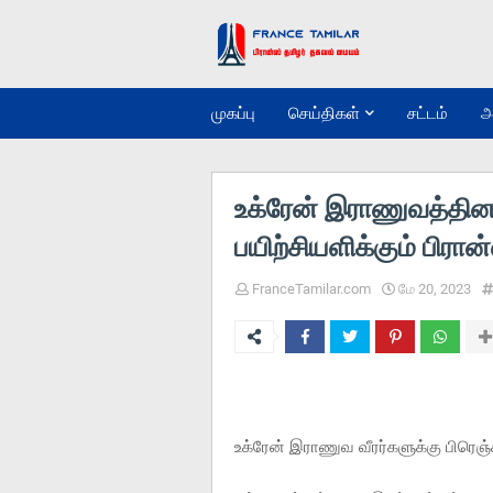
முகப்பு
செய்திகள்
சட்டம்
அ
உக்ரேன் இராணுவத்தின
பயிற்சியளிக்கும் பிரான்
FranceTamilar.com
மே 20, 2023
உக்ரேன் இராணுவ வீரர்களுக்கு பிரெஞ