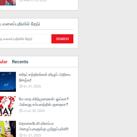
March 25, 2022
த வலைப்பதிவில் தேடு
ular
Recents
எரிநட்சத்திரங்கள் விழும் அதிசய
நிகழ்வு!
மே 31, 2026
மே மாத விடுமுறைகள்: ஓய்வா?
அல்லது சம்பளத்தில் குறைவா?
ஏப்ரல் 30, 2025
தொலைபேசி விளம்பர
அழைப்புகளுக்கு முற்றுப்புள்ளி!
மே 21, 2025