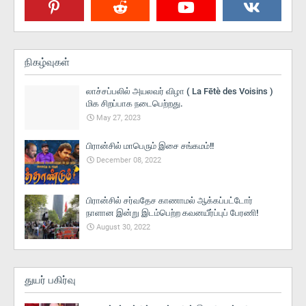
நிகழ்வுகள்
லாச்சப்பலில் அயலவர் விழா ( La Fētè des Voisins )
மிக சிறப்பாக நடைபெற்றது.
May 27, 2023
பிரான்சில் மாபெரும் இசை சங்கமம்!!
December 08, 2022
பிரான்சில் சர்வதேச காணாமல் ஆக்கப்பட்டோர்
நாளான இன்று இடம்பெற்ற கவனயீர்ப்புப் பேரணி!
August 30, 2022
துயர் பகிர்வு