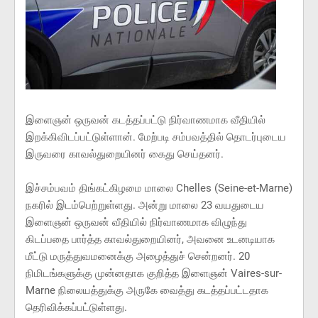
இளைஞன் ஒருவன் கடத்தப்பட்டு நிர்வாணமாக வீதியில்
இறக்கிவிடப்பட்டுள்ளான். மேற்படி சம்பவத்தில் தொடர்புடைய
இருவரை காவல்துறையினர் கைது செய்தனர்.
இச்சம்பவம் திங்கட்கிழமை மாலை Chelles (Seine-et-Marne)
நகரில் இடம்பெற்றுள்ளது. அன்று மாலை 23 வயதுடைய
இளைஞன் ஒருவன் வீதியில் நிர்வாணமாக விழுந்து
கிடப்பதை பார்த்த காவல்துறையினர், அவனை உடனடியாக
மீட்டு மருத்துவமனைக்கு அழைத்துச் சென்றனர். 20
நிமிடங்களுக்கு முன்னதாக குறித்த இளைஞன் Vaires-sur-
Marne நிலையத்துக்கு அருகே வைத்து கடத்தப்பட்டதாக
தெரிவிக்கப்பட்டுள்ளது.