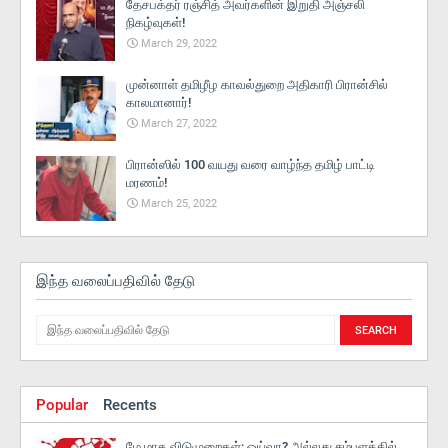
தேசபக்தர் ரஞ்சித் அவர்களின் இறுதி அஞ்சலி
நிகழ்வுகள்!
March 29, 2022
முன்னாள் தமிழீழ காவல்துறை அதிகாரி பிரான்சில்
காலமானார்!
March 27, 2022
பிரான்ஸில் 100 வயது வரை வாழ்ந்த தமிழ் பாட்டி
மரணம்!
March 25, 2022
இந்த வலைப்பதிவில் தேடு
Popular
Recents
மே மாத விடுமுறைகள்: ஓய்வா? அல்லது சம்பளத்தில்