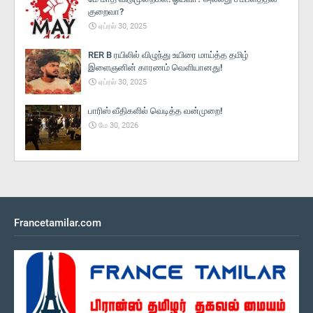
குறைவா?
ஏப்ரல் 30, 2025
RER B ரயிலில் விழுந்து உயிரை மாய்த்த தமிழ்
இளைஞனின் காரணம் வெளியானது!
ஏப்ரல் 30, 2025
பாரிஸ் வீதிகளில் வெடித்த வன்முறை!
மே 30, 2026
Francetamilar.com