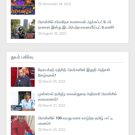
December 08, 2022
பிரான்சில் சர்வதேச காணாமல் ஆக்கப்பட்டோர்
நாளான இன்று இடம்பெற்ற கவனயீர்ப்புப் பேரணி!
August 30, 2022
துயர் பகிர்வு
தேசபக்தர் ரஞ்சித் அவர்களின் இறுதி அஞ்சலி
நிகழ்வுகள்!
March 29, 2022
முன்னாள் தமிழீழ காவல்துறை அதிகாரி பிரான்சில்
காலமானார்!
March 27, 2022
பிரான்ஸில் 100 வயது வரை வாழ்ந்த தமிழ் பாட்டி
மரணம்!
March 25, 2022