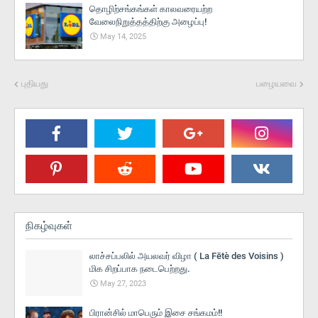
தொழிற்சங்கங்கள் காலவரையற்ற
வேலைநிறுத்தத்திற்கு அழைப்பு!
May 14, 2025
புதியது
பழையவை
நிகழ்வுகள்
லாச்சப்பலில் அயலவர் விழா ( La Fētè des Voisins )
மிக சிறப்பாக நடைபெற்றது.
May 27, 2023
பிரான்சில் மாபெரும் இசை சங்கமம்!!