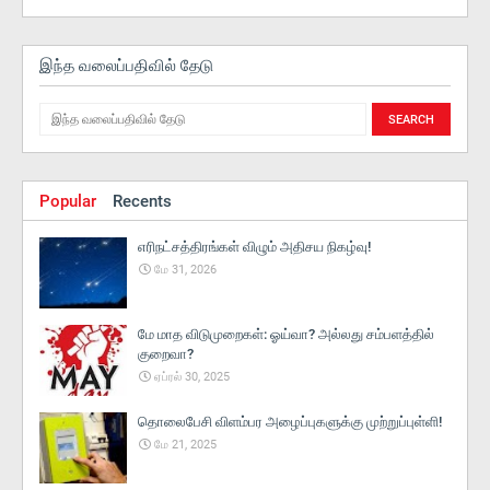
இந்த வலைப்பதிவில் தேடு
Popular
Recents
எரிநட்சத்திரங்கள் விழும் அதிசய நிகழ்வு!
மே 31, 2026
மே மாத விடுமுறைகள்: ஓய்வா? அல்லது சம்பளத்தில்
குறைவா?
ஏப்ரல் 30, 2025
தொலைபேசி விளம்பர அழைப்புகளுக்கு முற்றுப்புள்ளி!
மே 21, 2025