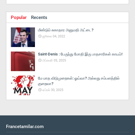
Popular
Recents
மீண்டும் சுகாதார அனுமதி அட்டை?
ஜூலை 04, 2022
Saint-Denis : பேருந்து மோதி இரு பாதசாரிகள் காயம்!
பிப்ரவரி 05, 2025
மே மாத விடுமுறைகள்: ஓய்வா? அல்லது சம்பளத்தில்
குறைவா?
ஏப்ரல் 30, 2025
Francetamilar.com