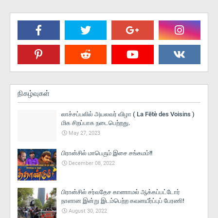
நிகழ்வுகள்
லாச்சப்பலில் அயலவர் விழா ( La Fētè des Voisins )
மிக சிறப்பாக நடைபெற்றது.
May 27, 2023
பிரான்சில் மாபெரும் இசை சங்கமம்!!
December 08, 2022
பிரான்சில் சர்வதேச காணாமல் ஆக்கப்பட்டோர்
நாளான இன்று இடம்பெற்ற கவனயீர்ப்புப் பேரணி!
August 30, 2022