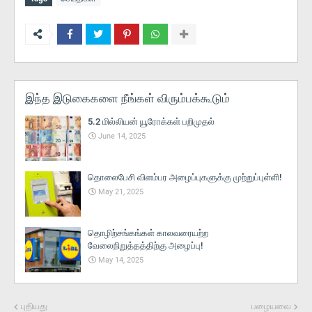
இந்த இடுகைகளை நீங்கள் விரும்பக்கூடும்
5.2 மில்லியன் யூரோக்கள் பறிமுதல்
June 14, 2025
தொலைபேசி விளம்பர அழைப்புகளுக்கு முற்றுப்புள்ளி!
May 21, 2025
தொழிற்சங்கங்கள் காலவரையற்ற
வேலைநிறுத்தத்திற்கு அழைப்பு!
May 14, 2025
புதியது
பழையவை