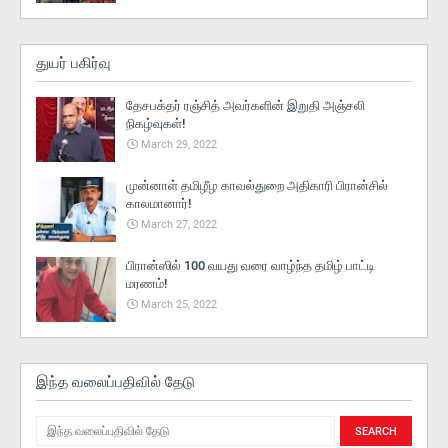
துயர் பகிர்வு
தேசபக்தர் ரஞ்சித் அவர்களின் இறுதி அஞ்சலி
நிகழ்வுகள்!
March 29, 2022
முன்னாள் தமிழீழ காவல்துறை அதிகாரி பிரான்சில்
காலமானார்!
March 27, 2022
பிரான்ஸில் 100 வயது வரை வாழ்ந்த தமிழ் பாட்டி
மரணம்!
March 25, 2022
இந்த வலைப்பதிவில் தேடு