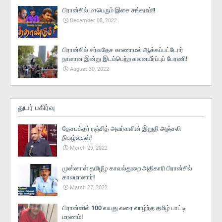
பிரான்சில் மாபெரும் இசை சங்கமம்!!
December 08, 2022
பிரான்சில் சர்வதேச காணாமல் ஆக்கப்பட்டோர்
நாளான இன்று இடம்பெற்ற கவனயீர்ப்புப் பேரணி!
August 30, 2022
துயர் பகிர்வு
தேசபக்தர் ரஞ்சித் அவர்களின் இறுதி அஞ்சலி
நிகழ்வுகள்!
March 29, 2022
முன்னாள் தமிழீழ காவல்துறை அதிகாரி பிரான்சில்
காலமானார்!
March 27, 2022
பிரான்ஸில் 100 வயது வரை வாழ்ந்த தமிழ் பாட்டி
மரணம்!