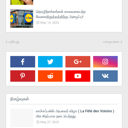
தொழிற்சங்கங்கள் காலவரையற்ற
வேலைநிறுத்தத்திற்கு அழைப்பு!
May 14, 2025
புதியது
பழையவை
நிகழ்வுகள்
லாச்சப்பலில் அயலவர் விழா ( La Fētè des Voisins )
மிக சிறப்பாக நடைபெற்றது.
May 27, 2023