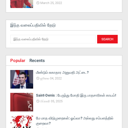
March 25, 2022
இந்த வலைப்பதிவில் தேடு
Popular
Recents
மீண்டும் சுகாதார அனுமதி அட்டை?
ஜூலை 04, 2022
Saint-Denis : பேருந்து மோதி இரு பாதசாரிகள் காயம்!
பிப்ரவரி 05, 2025
மே மாத விடுமுறைகள்: ஓய்வா? அல்லது சம்பளத்தில்
குறைவா?