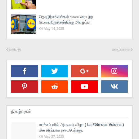
தொழிற்சங்கங்கள் காலவரையற்ற
வேலைநிறுத்தத்திற்கு அழைப்பு!
May 14, 2025
புதியது
பழையவை
நிகழ்வுகள்
லாச்சப்பலில் அயலவர் விழா ( La Fētè des Voisins )
மிக சிறப்பாக நடைபெற்றது.
May 27, 2023