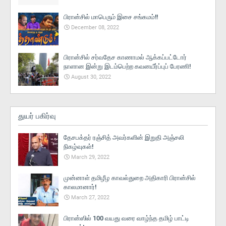
பிரான்சில் மாபெரும் இசை சங்கமம்!!
December 08, 2022
பிரான்சில் சர்வதேச காணாமல் ஆக்கப்பட்டோர்
நாளான இன்று இடம்பெற்ற கவனயீர்ப்புப் பேரணி!
August 30, 2022
துயர் பகிர்வு
தேசபக்தர் ரஞ்சித் அவர்களின் இறுதி அஞ்சலி
நிகழ்வுகள்!
March 29, 2022
முன்னாள் தமிழீழ காவல்துறை அதிகாரி பிரான்சில்
காலமானார்!
March 27, 2022
பிரான்ஸில் 100 வயது வரை வாழ்ந்த தமிழ் பாட்டி