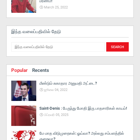
மரணம்!
March 25, 2022
இந்த வலைப்பதிவில் தேடு
Popular
Recents
மீண்டும் சுகாதார அனுமதி அட்டை?
ஜூலை 04, 2022
Saint-Denis : பேருந்து மோதி இரு பாதசாரிகள் காயம்!
பிப்ரவரி 05, 2025
மே மாத விடுமுறைகள்: ஓய்வா? அல்லது சம்பளத்தில்
குறைவா?