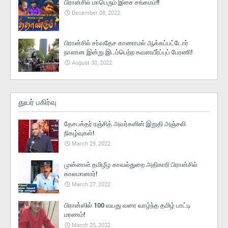
பிரான்சில் மாபெரும் இசை சங்கமம்!!
December 08, 2022
பிரான்சில் சர்வதேச காணாமல் ஆக்கப்பட்டோர்
நாளான இன்று இடம்பெற்ற கவனயீர்ப்புப் பேரணி!
August 30, 2022
துயர் பகிர்வு
தேசபக்தர் ரஞ்சித் அவர்களின் இறுதி அஞ்சலி
நிகழ்வுகள்!
March 29, 2022
முன்னாள் தமிழீழ காவல்துறை அதிகாரி பிரான்சில்
காலமானார்!
March 27, 2022
பிரான்ஸில் 100 வயது வரை வாழ்ந்த தமிழ் பாட்டி
மரணம்!
March 25, 2022