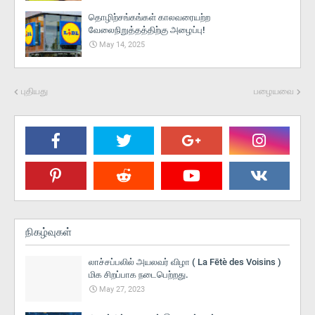
தொழிற்சங்கங்கள் காலவரையற்ற
வேலைநிறுத்தத்திற்கு அழைப்பு!
May 14, 2025
புதியது
பழையவை
நிகழ்வுகள்
லாச்சப்பலில் அயலவர் விழா ( La Fētè des Voisins )
மிக சிறப்பாக நடைபெற்றது.
May 27, 2023