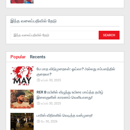
இந்த வலைப்பதிவில் தேடு
Popular
Recents
மே மாத விடுமுறைகள்: ஓய்வா? அல்லது சம்பளத்தில்
குறைவா?
ஏப்ரல் 30, 2025
RER B ரயிலில் விழுந்து உயிரை மாய்த்த தமிழ்
இளைஞனின் காரணம் வெளியானது!
ஏப்ரல் 30, 2025
பாரிஸ் வீதிகளில் வெடித்த வன்முறை!
மே 30, 2026