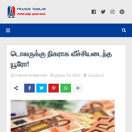
டொலருக்கு நிகராக வீச்சியடைந்த
யூரோ!
FranceTamilar.com
ஜூலை 13, 2022
செய்திகள்